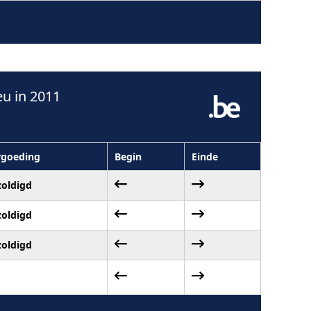
u in 2011
rgoeding
Begin
Einde
zoldigd
zoldigd
zoldigd