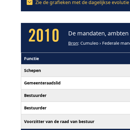
Zie de grafieken met de dagelijkse evoluti
2010
De mandaten, ambten e
Bron
: Cumuleo › Federale man
Functie
Schepen
Gemeenteraadslid
Bestuurder
Bestuurder
Voorzitter van de raad van bestuur