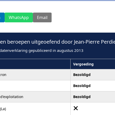
n
WhatsApp
Email
n beroepen uitgeoefend door Jean-Pierre Perdie
datenverklaring gepubliceerd in augustus 2013
Vergoeding
cron
Bezoldigd
Bezoldigd
d'exploitation
Bezoldigd
(La)