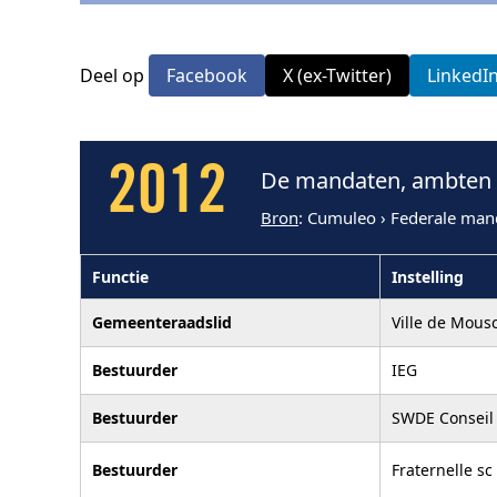
Deel op
Facebook
X (ex-Twitter)
LinkedI
2012
De mandaten, ambten e
Bron
: Cumuleo › Federale man
Functie
Instelling
Gemeenteraadslid
Ville de Mous
Bestuurder
IEG
Bestuurder
SWDE Conseil 
Bestuurder
Fraternelle sc 