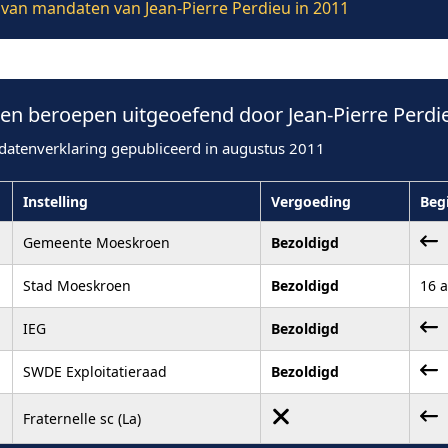
e van mandaten van Jean-Pierre Perdieu in 2011
n beroepen uitgeoefend door Jean-Pierre Perdie
datenverklaring gepubliceerd in augustus 2011
Instelling
Vergoeding
Beg
Gemeente Moeskroen
Bezoldigd
Stad Moeskroen
Bezoldigd
16 
IEG
Bezoldigd
SWDE Exploitatieraad
Bezoldigd
Fraternelle sc (La)