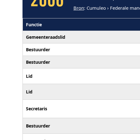
2006
Bron
: Cumuleo › Federale man
Functie
Gemeenteraadslid
Bestuurder
Bestuurder
Lid
Lid
Secretaris
Bestuurder