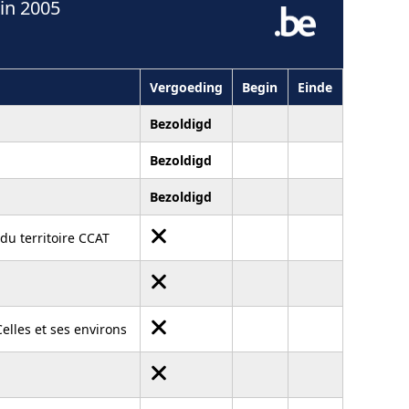
in 2005
Vergoeding
Begin
Einde
Bezoldigd
Bezoldigd
Bezoldigd
u territoire CCAT
lles et ses environs