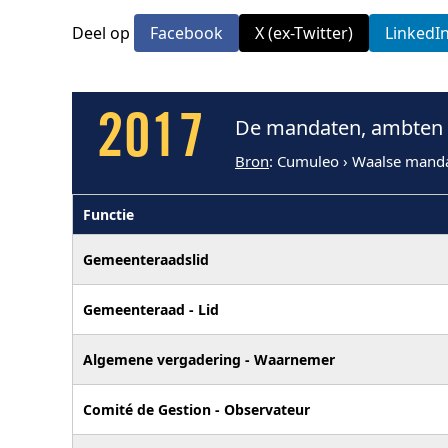
Deel op
Facebook
X (ex-Twitter)
LinkedI
2017
De mandaten, ambten e
Bron
: Cumuleo › Waalse mand
Functie
Gemeenteraadslid
Gemeenteraad - Lid
Algemene vergadering - Waarnemer
Comité de Gestion - Observateur