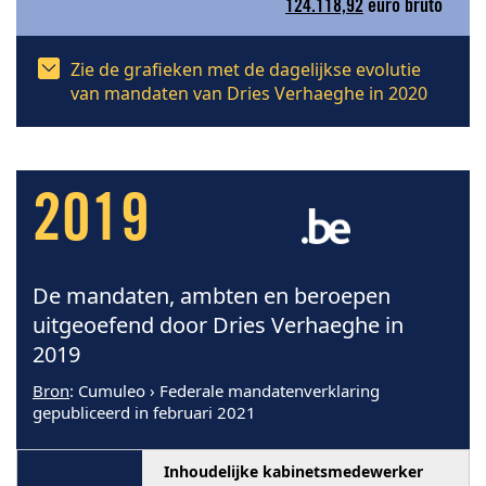
124.118,92
euro bruto
Zie de grafieken met de dagelijkse evolutie
van mandaten van Dries Verhaeghe in 2020
2019
De mandaten, ambten en beroepen
uitgeoefend door Dries Verhaeghe in
2019
Bron
: Cumuleo › Federale mandatenverklaring
gepubliceerd in februari 2021
Inhoudelijke kabinetsmedewerker