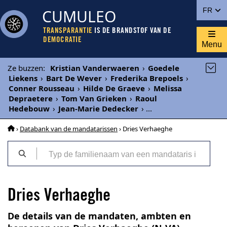
CUMULEO
FR
TRANSPARANTIE
IS DE BRANDSTOF VAN DE
DEMOCRATIE
Menu
Ze buzzen
:
Kristian Vanderwaeren
›
Goedele
Liekens
›
Bart De Wever
›
Frederika Brepoels
›
Conner Rousseau
›
Hilde De Graeve
›
Melissa
Depraetere
›
Tom Van Grieken
›
Raoul
Hedebouw
›
Jean-Marie Dedecker
›
...
›
Databank van de mandatarissen
› Dries Verhaeghe
Dries Verhaeghe
De details van de mandaten, ambten en