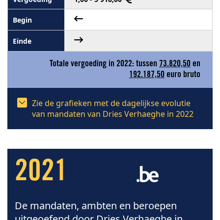
Totale vergoeding in 2022: tussen
73.820,50
en
192.187,50
euro bruto
Zie de grafieken met de dagelijkse evolutie
van mandaten van Dries Verhaeghe in 2022
2021
De mandaten, ambten en beroepen
uitgeoefend door Dries Verhaeghe in