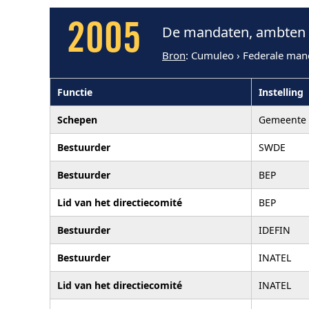
2005
De mandaten, ambten e
Bron
: Cumuleo › Federale man
Functie
Instelling
Schepen
Gemeente 
Bestuurder
SWDE
Bestuurder
BEP
Lid van het directiecomité
BEP
Bestuurder
IDEFIN
Bestuurder
INATEL
Lid van het directiecomité
INATEL