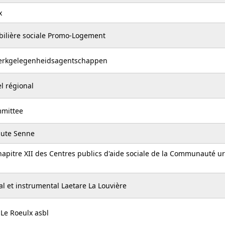
x
ilière sociale Promo-Logement
 werkgelegenheidsagentschappen
l régional
mittee
aute Senne
hapitre XII des Centres publics d'aide sociale de la Communauté u
l et instrumental Laetare La Louvière
 Le Roeulx asbl