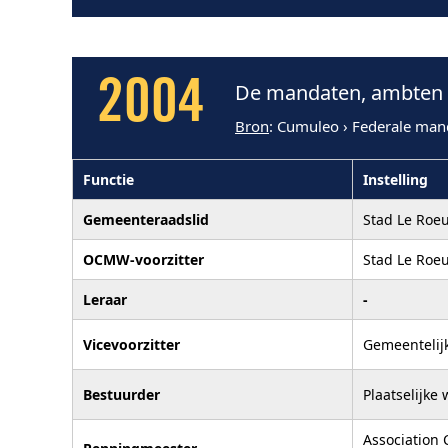
2004
De mandaten, ambten e
Bron
: Cumuleo › Federale man
Functie
Instelling
Gemeenteraadslid
Stad Le Roeu
OCMW-voorzitter
Stad Le Roeu
Leraar
-
Vicevoorzitter
Gemeentelij
Bestuurder
Plaatselijk
Association 