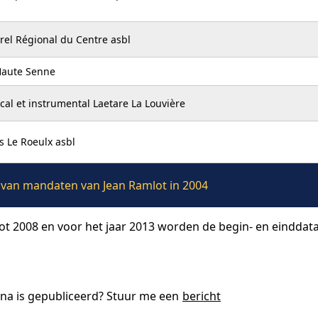
rel Régional du Centre asbl
 Haute Senne
al et instrumental Laetare La Louvière
s Le Roeulx asbl
e van mandaten van Jean Ramlot in 2004
tot 2008 en voor het jaar 2013 worden de begin- en einddat
ina is gepubliceerd? Stuur me een
bericht