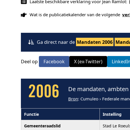
Laatste beschikbare verklaring voor Jean Ramlot:
Wat is de publicatiekalender van de volgende
ver
Ga direct naar de
Mandaten 2006
Manda
Deel op
Facebook
X (ex-Twitter)
LinkedI
2006
De mandaten, ambten e
Bron
: Cumuleo › Federale man
Functie
Instelling
Gemeenteraadslid
Stad Le Roeul