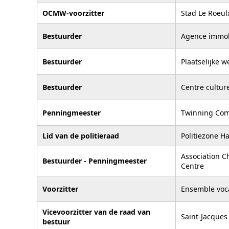
OCMW-voorzitter
Stad Le Roeul
Bestuurder
Agence immob
Bestuurder
Plaatselijke
Bestuurder
Centre culture
Penningmeester
Twinning Com
Lid van de politieraad
Politiezone H
Association C
Bestuurder - Penningmeester
Centre
Voorzitter
Ensemble voca
Vicevoorzitter van de raad van
Saint-Jacques
bestuur