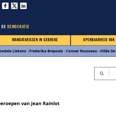
N DE
DEMOCRATIE
MANDATARISSEN IN GEBREKE
OPENBAARHEID VAN
oedele Liekens
›
Frederika Brepoels
›
Conner Rousseau
›
Hilde De
beroepen van Jean Ramlot