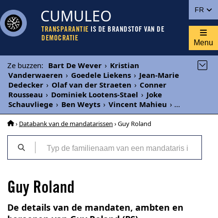
CUMULEO
FR
TRANSPARANTIE
IS DE BRANDSTOF VAN DE
DEMOCRATIE
Menu
Ze buzzen
:
Bart De Wever
›
Kristian
Vanderwaeren
›
Goedele Liekens
›
Jean-Marie
Dedecker
›
Olaf van der Straeten
›
Conner
Rousseau
›
Dominiek Lootens-Stael
›
Joke
Schauvliege
›
Ben Weyts
›
Vincent Mahieu
›
...
›
Databank van de mandatarissen
› Guy Roland
Guy Roland
De details van de mandaten, ambten en