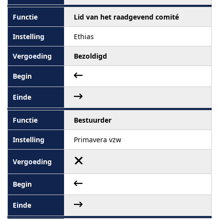
Lid van het raadgevend comité
Ethias
Bezoldigd
Bestuurder
Primavera vzw