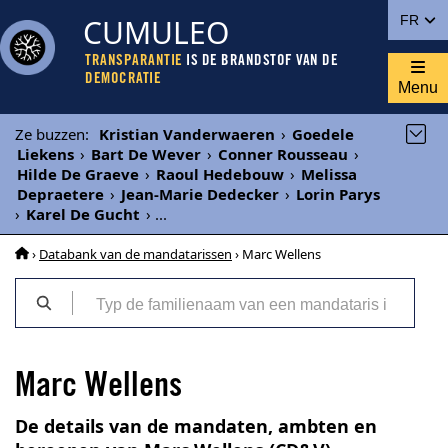
CUMULEO
FR
TRANSPARANTIE
IS DE BRANDSTOF VAN DE
DEMOCRATIE
Menu
Ze buzzen
:
Kristian Vanderwaeren
›
Goedele
Liekens
›
Bart De Wever
›
Conner Rousseau
›
Hilde De Graeve
›
Raoul Hedebouw
›
Melissa
Depraetere
›
Jean-Marie Dedecker
›
Lorin Parys
›
Karel De Gucht
›
...
›
Databank van de mandatarissen
› Marc Wellens
Marc Wellens
De details van de mandaten, ambten en