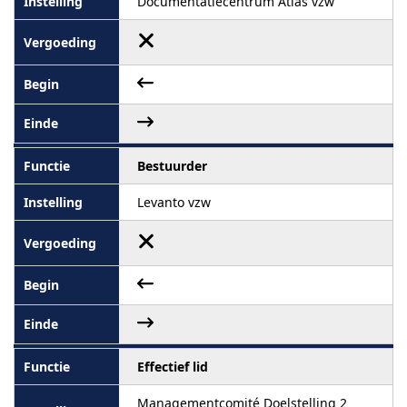
Documentatiecentrum Atlas vzw
Bestuurder
Levanto vzw
Effectief lid
Managementcomité Doelstelling 2