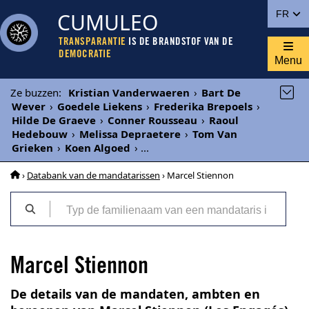
CUMULEO
FR
TRANSPARANTIE
IS DE BRANDSTOF VAN DE
DEMOCRATIE
Menu
Ze buzzen
:
Kristian Vanderwaeren
›
Bart De
Wever
›
Goedele Liekens
›
Frederika Brepoels
›
Hilde De Graeve
›
Conner Rousseau
›
Raoul
Hedebouw
›
Melissa Depraetere
›
Tom Van
Grieken
›
Koen Algoed
›
...
›
Databank van de mandatarissen
› Marcel Stiennon
Marcel Stiennon
De details van de mandaten, ambten en