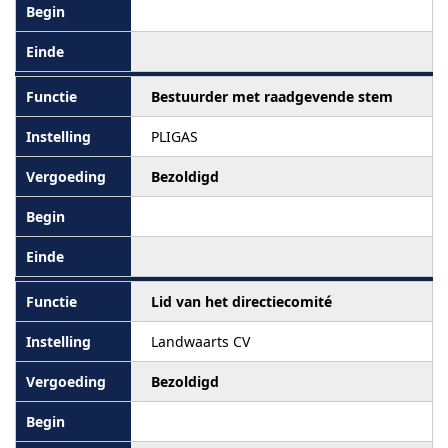
Bestuurder met raadgevende stem
PLIGAS
Bezoldigd
Lid van het directiecomité
Landwaarts CV
Bezoldigd