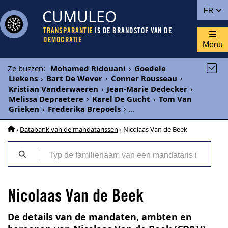
CUMULEO
FR
TRANSPARANTIE
IS DE BRANDSTOF VAN DE
DEMOCRATIE
Menu
Ze buzzen
:
Mohamed Ridouani
›
Goedele
Liekens
›
Bart De Wever
›
Conner Rousseau
›
Kristian Vanderwaeren
›
Jean-Marie Dedecker
›
Melissa Depraetere
›
Karel De Gucht
›
Tom Van
Grieken
›
Frederika Brepoels
›
...
›
Databank van de mandatarissen
› Nicolaas Van de Beek
Nicolaas Van de Beek
De details van de mandaten, ambten en