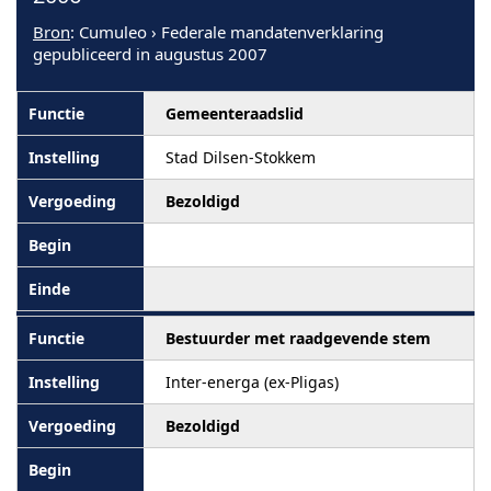
Bron
: Cumuleo › Federale mandatenverklaring
gepubliceerd in augustus 2007
Gemeenteraadslid
Stad Dilsen-Stokkem
Bezoldigd
Bestuurder met raadgevende stem
Inter-energa (ex-Pligas)
Bezoldigd