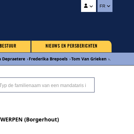
FR
 BESTUUR
NIEUWS EN PERSBERICHTEN
a Depraetere
›
Frederika Brepoels
›
Tom Van Grieken
›
...
NTWERPEN (Borgerhout)