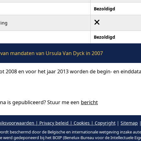
Bezoldigd
ling
Bezoldigd
ie van mandaten van Ursula Van Dyck in 2007
tot 2008 en voor het jaar 2013 worden de begin- en einddat
ina is gepubliceerd? Stuur me een
bericht
iksvoorwaarden | Privacy beleid | Cookies | Copyright
|
Sitemap
|
ordt beschermd door de Belgische en internationale wetgeving inzake aut
te werd gedeponeerd bij het BOIP (Benelux-Bureau voor de Intellectuele Ei