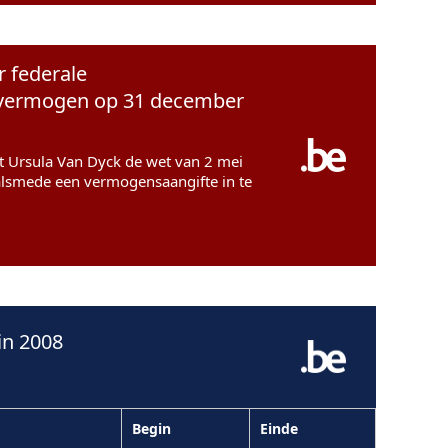
r federale
ar vermogen op 31 december
eft Ursula Van Dyck de wet van 2 mei
alsmede een vermogensaangifte in te
in 2008
Begin
Einde