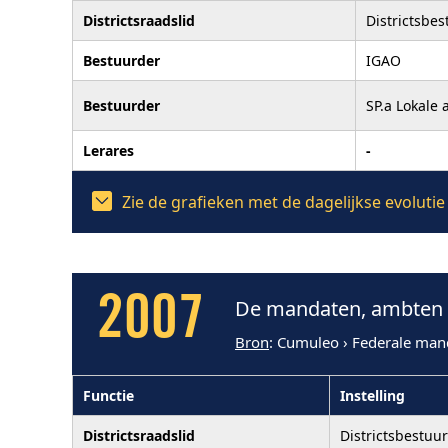
Districtsraadslid
Districtsbe
Bestuurder
IGAO
Bestuurder
SP.a Lokale 
Lerares
-
Zie de grafieken met de dagelijkse evolut
2007
De mandaten, ambten e
Bron
: Cumuleo › Federale man
Functie
Instelling
Districtsraadslid
Districtsbestuu