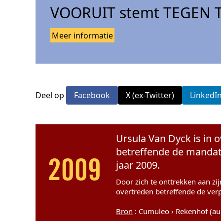
VOORUIT stemt TEGEN T
Meer informatie
Deel op
Facebook
X (ex-Twitter)
LinkedI
Ursula Van Dyck is in o
betreffende de mandate
jaar 2009.
2009
Door zich te onttrekken aan zi
overtreden betreffende de ver
Bron
: Cumuleo › Rekenhof (a