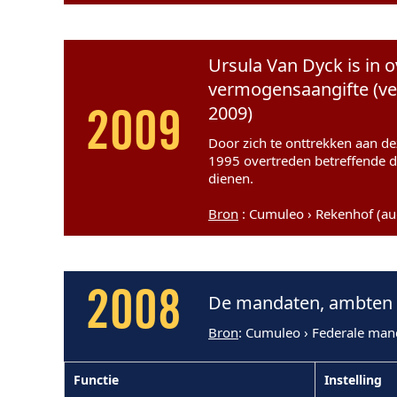
Ursula Van Dyck is in o
vermogensaangifte (ve
2009)
2009
Door zich te onttrekken aan dez
1995 overtreden betreffende d
dienen.
Bron
: Cumuleo › Rekenhof (a
2008
De mandaten, ambten e
Bron
: Cumuleo › Federale man
Functie
Instelling