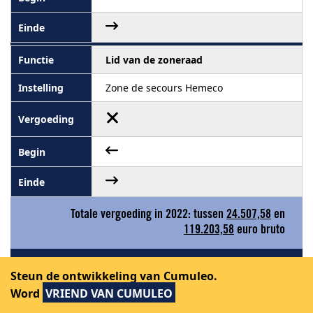
Lid van de zoneraad
Zone de secours Hemeco
Totale vergoeding in 2022: tussen
24.507,58
en
119.203,58
euro bruto
Zie de grafieken met de dagelijkse evolutie
Steun de ontwikkeling van Cumuleo.
van mandaten van Christine Guyot in 2022
Word
VRIEND VAN CUMULEO