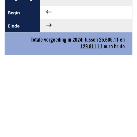
Totale vergoeding in 2024: tussen
25.605,11
en
129.811,11
euro bruto