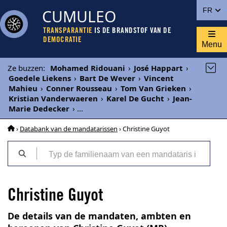
CUMULEO
FR
TRANSPARANTIE
IS DE BRANDSTOF VAN DE
DEMOCRATIE
Menu
Ze buzzen
:
Mohamed Ridouani
›
José Happart
›
Goedele Liekens
›
Bart De Wever
›
Vincent
Mahieu
›
Conner Rousseau
›
Tom Van Grieken
›
Kristian Vanderwaeren
›
Karel De Gucht
›
Jean-
Marie Dedecker
›
...
›
Databank van de mandatarissen
› Christine Guyot
Christine Guyot
De details van de mandaten, ambten en