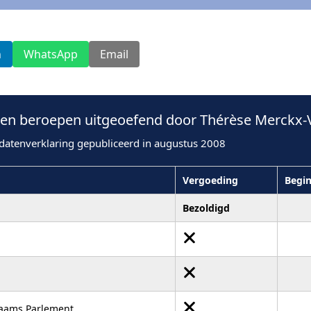
n
WhatsApp
Email
en beroepen uitgeoefend door Thérèse Merckx-
datenverklaring gepubliceerd in augustus 2008
Vergoeding
Begi
Bezoldigd
laams Parlement