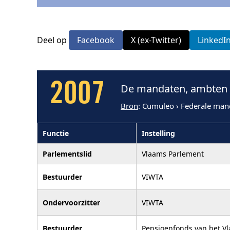
Deel op
Facebook
X (ex-Twitter)
LinkedI
2007
De mandaten, ambten 
Bron
: Cumuleo › Federale man
Functie
Instelling
Parlementslid
Vlaams Parlement
Bestuurder
VIWTA
Ondervoorzitter
VIWTA
Bestuurder
Pensioenfonds van het V