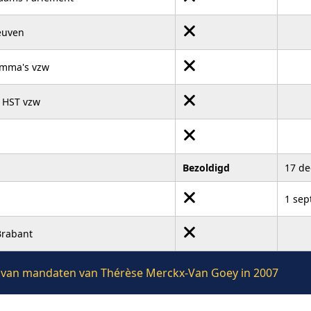
euven
amma's vzw
 HST vzw
Bezoldigd
17 d
1 sep
Brabant
ie van mandaten van Thérèse Merckx-Van Goey in 2007