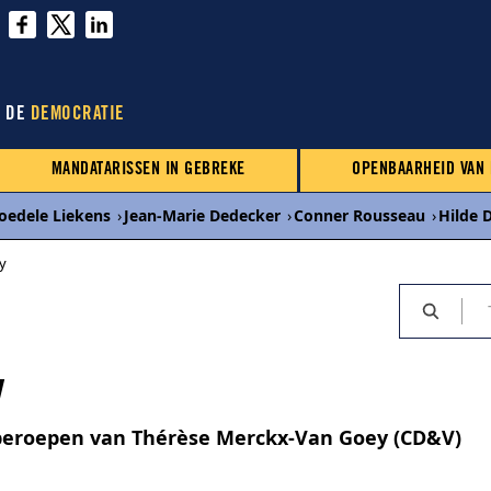
N DE
DEMOCRATIE
MANDATARISSEN IN GEBREKE
OPENBAARHEID VAN
oedele Liekens
›
Jean-Marie Dedecker
›
Conner Rousseau
›
Hilde 
y
y
beroepen van Thérèse Merckx-Van Goey (CD&V)