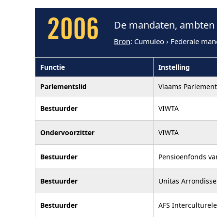
2006
De mandaten, ambten 
Bron
: Cumuleo › Federale man
Functie
Instelling
Parlementslid
Vlaams Parlement
Bestuurder
VIWTA
Ondervoorzitter
VIWTA
Bestuurder
Pensioenfonds va
Bestuurder
Unitas Arrondiss
Bestuurder
AFS Interculture