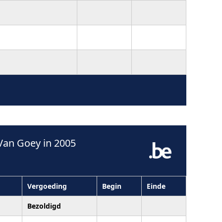
Van Goey in 2005
Vergoeding
Begin
Einde
Bezoldigd