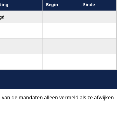
ding
Begin
Einde
gd
a van de mandaten alleen vermeld als ze afwijken