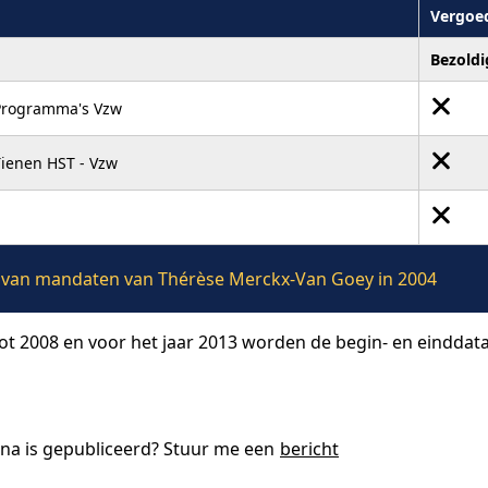
Vergoe
Bezoldi
 Programma's Vzw
ienen HST - Vzw
ie van mandaten van Thérèse Merckx-Van Goey in 2004
tot 2008 en voor het jaar 2013 worden de begin- en einddat
ina is gepubliceerd? Stuur me een
bericht