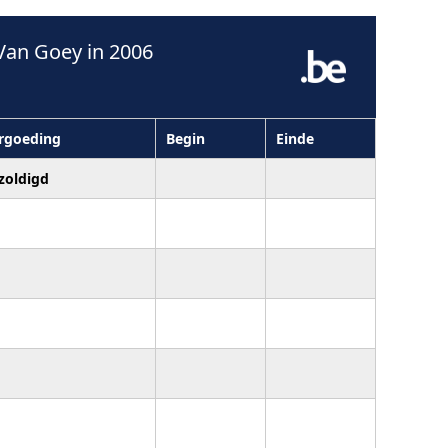
Van Goey in 2006
rgoeding
Begin
Einde
zoldigd