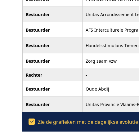
Bestuurder
Unitas Arrondissement L
Bestuurder
AFS Interculturele Progr
Bestuurder
Handelsstimulans Tienen
Bestuurder
Zorg saam vzw
Rechter
-
Bestuurder
Oude Abdij
Bestuurder
Unitas Provincie Vlaams-
Zie de grafieken met de dagelijkse evolut