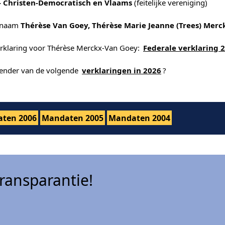
- Christen-Democratisch en Vlaams
(feitelijke vereniging)
 naam
Thérèse Van Goey, Thérèse Marie Jeanne (Trees) Mer
erklaring voor Thérèse Merckx-Van Goey:
Federale verklaring 
alender van de volgende
verklaringen in 2026
?
ten 2006
Mandaten 2005
Mandaten 2004
ansparantie!