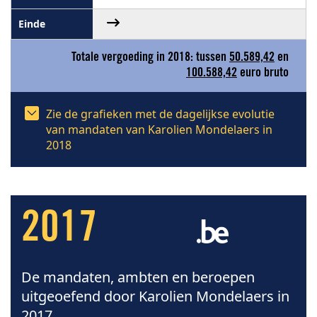
Totale vergoeding in 2018: tussen
50.589,42
en
100.588,42
euro bruto
Zie de grafieken met de dagelijkse evolutie
van mandaten van Karolien Mondelaers in
2018
2017
De mandaten, ambten en beroepen
uitgeoefend door Karolien Mondelaers in
2017