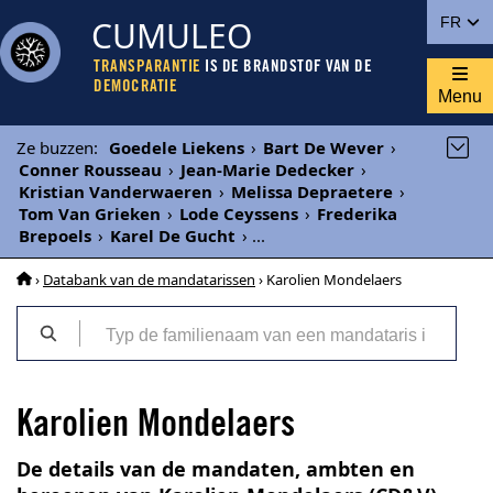
CUMULEO
FR
TRANSPARANTIE
IS DE BRANDSTOF VAN DE
DEMOCRATIE
Menu
Ze buzzen
:
Goedele Liekens
›
Bart De Wever
›
Conner Rousseau
›
Jean-Marie Dedecker
›
Kristian Vanderwaeren
›
Melissa Depraetere
›
Tom Van Grieken
›
Lode Ceyssens
›
Frederika
Brepoels
›
Karel De Gucht
›
...
›
Databank van de mandatarissen
› Karolien Mondelaers
Karolien Mondelaers
De details van de mandaten, ambten en