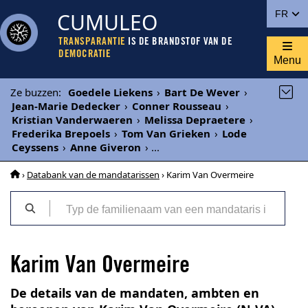
CUMULEO
FR
TRANSPARANTIE
IS DE BRANDSTOF VAN DE
DEMOCRATIE
Menu
Ze buzzen
:
Goedele Liekens
›
Bart De Wever
›
Jean-Marie Dedecker
›
Conner Rousseau
›
Kristian Vanderwaeren
›
Melissa Depraetere
›
Frederika Brepoels
›
Tom Van Grieken
›
Lode
Ceyssens
›
Anne Giveron
›
...
›
Databank van de mandatarissen
› Karim Van Overmeire
Karim Van Overmeire
De details van de mandaten, ambten en