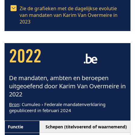
Zie de grafieken met de dagelijkse evolutie
van mandaten van Karim Van Overmeire in
2023
2022
De mandaten, ambten en beroepen
uitgeoefend door Karim Van Overmeire in
2022
Bron
: Cumuleo › Federale mandatenverklaring
gepubliceerd in februari 2024
Schepen (titelvoerend of waarnemend)