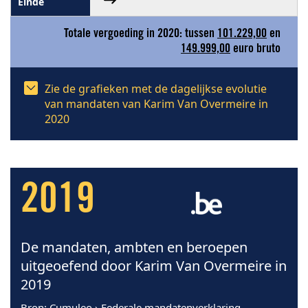
Totale vergoeding in 2020: tussen
101.229,00
en
149.999,00
euro bruto
Zie de grafieken met de dagelijkse evolutie
van mandaten van Karim Van Overmeire in
2020
2019
De mandaten, ambten en beroepen
uitgeoefend door Karim Van Overmeire in
2019
Bron
: Cumuleo › Federale mandatenverklaring