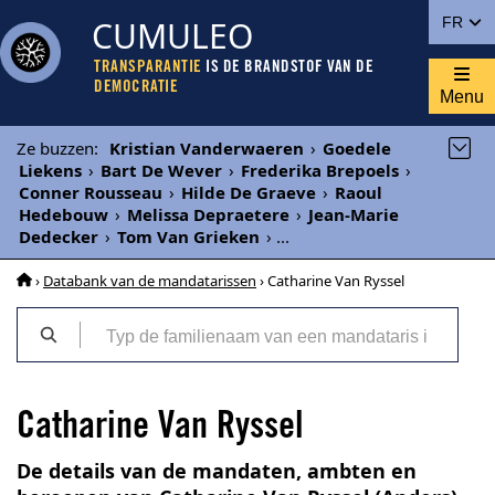
CUMULEO
FR
TRANSPARANTIE
IS DE BRANDSTOF VAN DE
DEMOCRATIE
Menu
Ze buzzen
:
Kristian Vanderwaeren
›
Goedele
Liekens
›
Bart De Wever
›
Frederika Brepoels
›
Conner Rousseau
›
Hilde De Graeve
›
Raoul
Hedebouw
›
Melissa Depraetere
›
Jean-Marie
Dedecker
›
Tom Van Grieken
›
...
›
Databank van de mandatarissen
› Catharine Van Ryssel
Catharine Van Ryssel
De details van de mandaten, ambten en