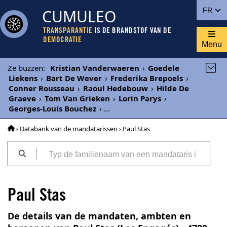
CUMULEO
FR
TRANSPARANTIE
IS DE BRANDSTOF VAN DE
DEMOCRATIE
Menu
Ze buzzen
:
Kristian Vanderwaeren
›
Goedele
Liekens
›
Bart De Wever
›
Frederika Brepoels
›
Conner Rousseau
›
Raoul Hedebouw
›
Hilde De
Graeve
›
Tom Van Grieken
›
Lorin Parys
›
Georges-Louis Bouchez
›
...
›
Databank van de mandatarissen
› Paul Stas
Paul Stas
De details van de mandaten, ambten en