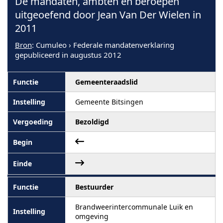
De mandaten, ambten en beroepen
uitgeoefend door Jean Van Der Wielen in
2011
Bron
: Cumuleo › Federale mandatenverklaring
gepubliceerd in augustus 2012
Gemeenteraadslid
Gemeente Bitsingen
Bezoldigd
Bestuurder
Brandweerintercommunale Luik en
omgeving