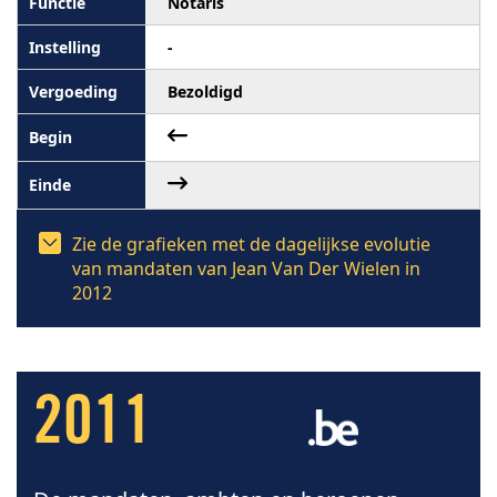
Notaris
-
Bezoldigd
Zie de grafieken met de dagelijkse evolutie
van mandaten van Jean Van Der Wielen in
2012
2011