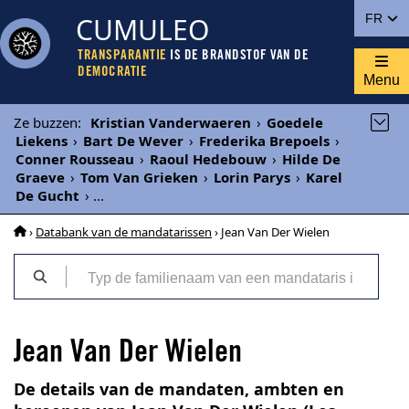
CUMULEO
FR
TRANSPARANTIE
IS DE BRANDSTOF VAN DE
DEMOCRATIE
Menu
Ze buzzen
:
Kristian Vanderwaeren
›
Goedele
Liekens
›
Bart De Wever
›
Frederika Brepoels
›
Conner Rousseau
›
Raoul Hedebouw
›
Hilde De
Graeve
›
Tom Van Grieken
›
Lorin Parys
›
Karel
De Gucht
›
...
›
Databank van de mandatarissen
› Jean Van Der Wielen
Jean Van Der Wielen
De details van de mandaten, ambten en