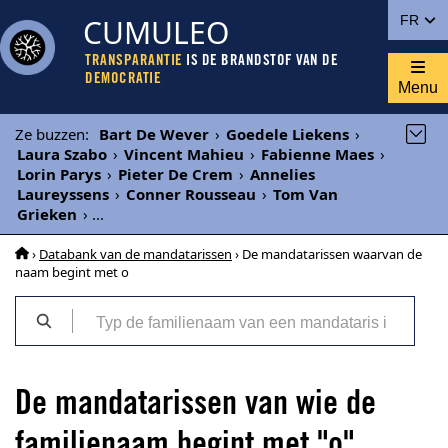
CUMULEO
FR
TRANSPARANTIE
IS DE BRANDSTOF VAN DE
DEMOCRATIE
Menu
Ze buzzen
:
Bart De Wever
›
Goedele Liekens
›
Laura Szabo
›
Vincent Mahieu
›
Fabienne Maes
›
Lorin Parys
›
Pieter De Crem
›
Annelies
Laureyssens
›
Conner Rousseau
›
Tom Van
Grieken
›
...
›
Databank van de mandatarissen
› De mandatarissen waarvan de
naam begint met o
De mandatarissen van wie de
familienaam begint met "o"