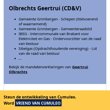
Olbrechts Geertrui (
CD&V
)
Gemeente Grimbergen - Schepen (titelvoerend
of waarnemend)
Gemeente Grimbergen - Gemeenteraadslid
IBEG - Intercommunale van Brabant voor
Elektriciteit en Gas - Ondervoorzitter van de raad
van bestuur
Sibelgas (Opdrachthoudende vereniging) - Lid
van de raad van bestuur
...
Bekijk de mandatenverklaringen van
Geertrui
Olbrechts
Steun de ontwikkeling van Cumuleo.
Olbrechts Jean-Paul (
CD&V
)
Word
VRIEND VAN CUMULEO
HAVILAND - Bestuurder