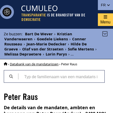
CUMULEO
FR
TRANSPARANTIE
IS DE BRANDSTOF VAN DE
DEMOCRATIE
Menu
Ze buzzen
:
Bart De Wever
›
Kristian
Vanderwaeren
›
Goedele Liekens
›
Conner
Rousseau
›
Jean-Marie Dedecker
›
Hilde De
Graeve
›
Olaf van der Straeten
›
Sofie Mertens
›
Melissa Depraetere
›
Lorin Parys
›
...
›
Databank van de mandatarissen
› Peter Raus
Peter Raus
De details van de mandaten, ambten en