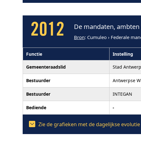
2012
De mandaten, ambten e
Bron
: Cumuleo › Federale man
Functie
Instelling
Gemeenteraadslid
Stad Antwer
Bestuurder
Antwerpse W
Bestuurder
INTEGAN
Bediende
-
Zie de grafieken met de dagelijkse evolut