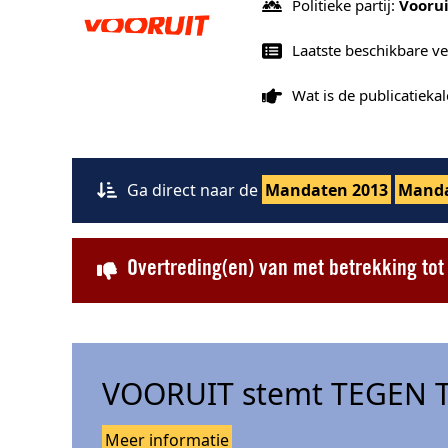
Politieke partij:
Voorui
Laatste beschikbare v
Wat is de publicatiek
Ga direct naar de
Mandaten 2013
Manda
Overtreding(en) van met betrekking t
VOORUIT stemt TEGEN T
Meer informatie