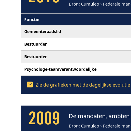
Bron
: Cumuleo › Federale man
Functie
Gemeenteraadslid
Bestuurder
Bestuurder
Psychologe-teamverantwoordelijke
Zie de grafieken met de dagelijkse evolut
2009
De mandaten, ambten e
Bron
: Cumuleo › Federale man