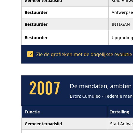
Gemeenteraadslid
Stad Antw
Bestuurder
Antwerpse
Bestuurder
INTEGAN
Bestuurder
Upgrading
Zie de grafieken met de dagelijkse evolut
2007
De mandaten, ambten e
Bron
: Cumuleo › Federale man
Functie
Instelling
Gemeenteraadslid
Stad Antw