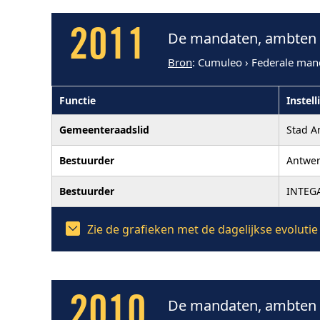
2011
De mandaten, ambten e
Bron
: Cumuleo › Federale man
Functie
Instell
Gemeenteraadslid
Stad A
Bestuurder
Antwe
Bestuurder
INTEG
Zie de grafieken met de dagelijkse evolut
2010
De mandaten, ambten e