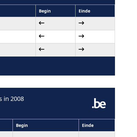
Begin
Einde
 in 2008
Begin
Einde