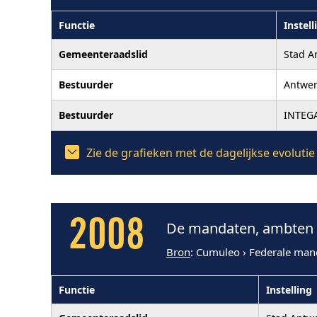
Functie
Instell
Gemeenteraadslid
Stad A
Bestuurder
Antwe
Bestuurder
INTEG
Zie de grafieken met de dagelijkse evolut
2008
De mandaten, ambten e
Bron
: Cumuleo › Federale man
Functie
Instelling