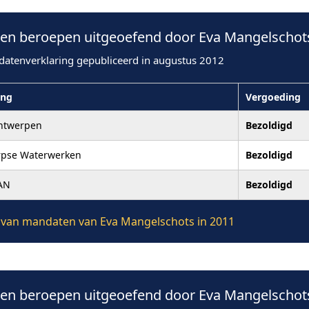
n beroepen uitgeoefend door Eva Mangelschots
datenverklaring gepubliceerd in augustus 2012
ing
Vergoeding
ntwerpen
Bezoldigd
rpse Waterwerken
Bezoldigd
AN
Bezoldigd
ie van mandaten van Eva Mangelschots in 2011
n beroepen uitgeoefend door Eva Mangelschots