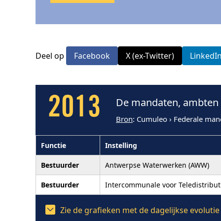
Deel op
Facebook
X (ex-Twitter)
LinkedI
2013
De mandaten, ambten e
Bron
: Cumuleo › Federale man
Functie
Instelling
Bestuurder
Antwerpse Waterwerken (AWW)
Bestuurder
Intercommunale voor Teledistribu
Zie de grafieken met de dagelijkse evolut