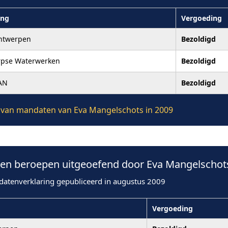
ing
Vergoeding
ntwerpen
Bezoldigd
rpse Waterwerken
Bezoldigd
AN
Bezoldigd
ie van mandaten van Eva Mangelschots in 2009
n beroepen uitgeoefend door Eva Mangelschots
datenverklaring gepubliceerd in augustus 2009
Vergoeding