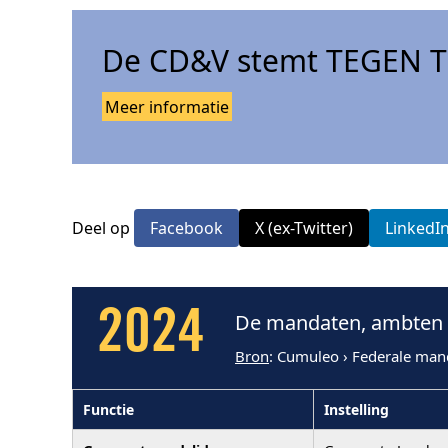
De CD&V stemt TEGEN Tr
Meer informatie
Deel op
Facebook
X (ex-Twitter)
LinkedI
2024
De mandaten, ambten e
Bron
: Cumuleo › Federale man
Functie
Instelling