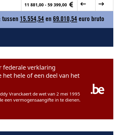
11 881,00 - 59 399,00
: tussen
15.554,54
en
69.010,54
euro bruto
r federale verklaring
het hele of een deel van het
 Eddy Vranckaert de wet van 2 mei 1995
de een vermogensaangifte in te dienen.