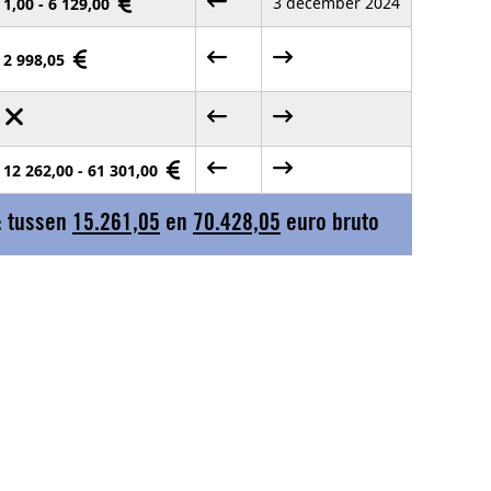
3 december 2024
1,00 - 6 129,00
2 998,05
12 262,00 - 61 301,00
: tussen
15.261,05
en
70.428,05
euro bruto