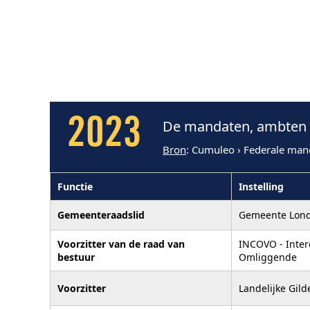
2023
De mandaten, ambten e
Bron
: Cumuleo › Federale man
Functie
Instelling
Gemeenteraadslid
Gemeente Lond
Voorzitter van de raad van
INCOVO - Inter
bestuur
Omliggende
Voorzitter
Landelijke Gil