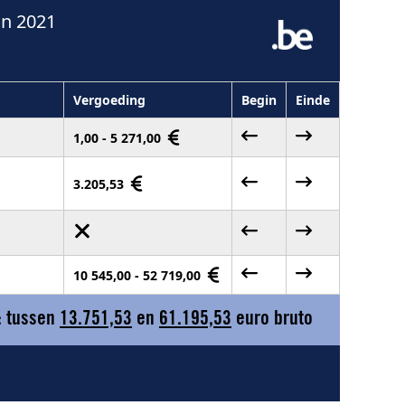
in 2021
Vergoeding
Begin
Einde
1,00 - 5 271,00
3.205,53
10 545,00 - 52 719,00
: tussen
13.751,53
en
61.195,53
euro bruto