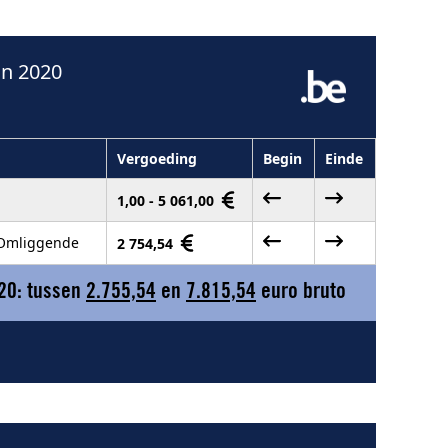
in 2020
Vergoeding
Begin
Einde
1,00 - 5 061,00
n Omliggende
2 754,54
020: tussen
2.755,54
en
7.815,54
euro bruto