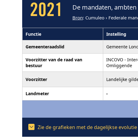
2021
De mandaten, ambten e
Bron
: Cumuleo › Federale man
Functie
Instelling
Gemeenteraadslid
Gemeente Lond
Voorzitter van de raad van
INCOVO - Inter
bestuur
Omliggende
Voorzitter
Landelijke gil
Landmeter
-
Zie de grafieken met de dagelijkse evolut