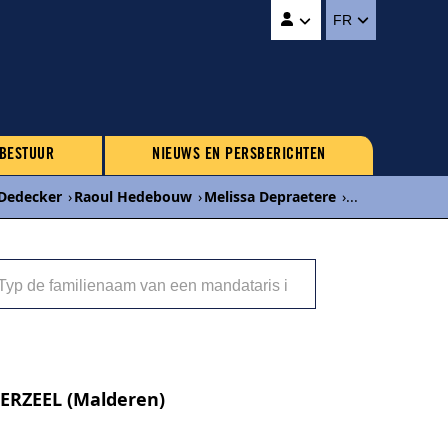
FR
 BESTUUR
NIEUWS EN PERSBERICHTEN
 Dedecker
›
Raoul Hedebouw
›
Melissa Depraetere
›
...
DERZEEL (Malderen)