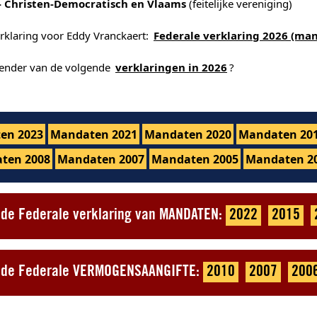
- Christen-Democratisch en Vlaams
(feitelijke vereniging)
erklaring voor Eddy Vranckaert:
Federale verklaring 2026 (ma
alender van de volgende
verklaringen in 2026
?
en 2023
Mandaten 2021
Mandaten 2020
Mandaten 20
ten 2008
Mandaten 2007
Mandaten 2005
Mandaten 2
t de Federale verklaring van MANDATEN:
2022
2015
ot de Federale VERMOGENSAANGIFTE:
2010
2007
200