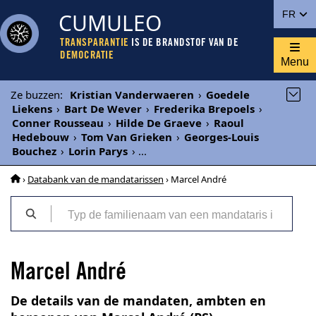
CUMULEO
FR
TRANSPARANTIE
IS DE BRANDSTOF VAN DE
DEMOCRATIE
Menu
Ze buzzen
:
Kristian Vanderwaeren
›
Goedele
Liekens
›
Bart De Wever
›
Frederika Brepoels
›
Conner Rousseau
›
Hilde De Graeve
›
Raoul
Hedebouw
›
Tom Van Grieken
›
Georges-Louis
Bouchez
›
Lorin Parys
›
...
›
Databank van de mandatarissen
› Marcel André
Marcel André
De details van de mandaten, ambten en