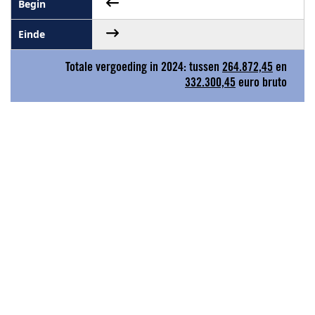
Totale vergoeding in 2024: tussen
264.872,45
en
332.300,45
euro bruto