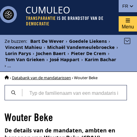
CUMULEO
FR
TRANSPARANTIE
IS DE BRANDSTOF VAN DE
DEMOCRATIE
Menu
Ze buzzen
:
Bart De Wever
›
Goedele Liekens
›
Vincent Mahieu
›
Michaël Vandemeulebroecke
›
Lorin Parys
›
Jochen Baert
›
Pieter De Crem
›
Tom Van Grieken
›
José Happart
›
Karim Bachar
›
...
›
Databank van de mandatarissen
› Wouter Beke
Wouter Beke
De details van de mandaten, ambten en