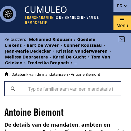
CUMULEO
FR
TRANSPARANTIE
IS DE BRANDSTOF VAN DE
DEMOCRATIE
Menu
Ze buzzen
:
Mohamed Ridouani
›
Goedele
Liekens
›
Bart De Wever
›
Conner Rousseau
›
Jean-Marie Dedecker
›
Kristian Vanderwaeren
›
Melissa Depraetere
›
Karel De Gucht
›
Tom Van
Grieken
›
Frederika Brepoels
›
...
›
Databank van de mandatarissen
› Antoine Biemont
Antoine Biemont
De details van de mandaten, ambten en