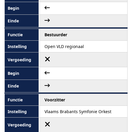
Bestuurder
Open VLD regionaal
Voorzitter
Vlaams Brabants Symfonie Orkest