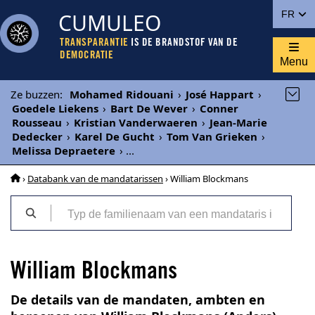
CUMULEO
FR
TRANSPARANTIE
IS DE BRANDSTOF VAN DE
DEMOCRATIE
Menu
Ze buzzen
:
Mohamed Ridouani
›
José Happart
›
Goedele Liekens
›
Bart De Wever
›
Conner
Rousseau
›
Kristian Vanderwaeren
›
Jean-Marie
Dedecker
›
Karel De Gucht
›
Tom Van Grieken
›
Melissa Depraetere
›
...
›
Databank van de mandatarissen
› William Blockmans
William Blockmans
De details van de mandaten, ambten en