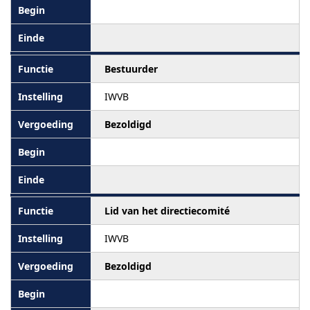
Bestuurder
IWVB
Bezoldigd
Lid van het directiecomité
IWVB
Bezoldigd