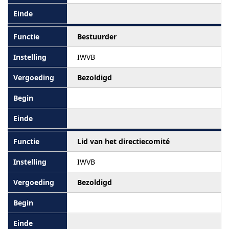
Bestuurder
IWVB
Bezoldigd
Lid van het directiecomité
IWVB
Bezoldigd