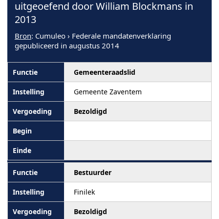
uitgeoefend door William Blockmans in
2013
Bron
: Cumuleo › Federale mandatenverklaring
gepubliceerd in augustus 2014
Gemeenteraadslid
Gemeente Zaventem
Bezoldigd
Bestuurder
Finilek
Bezoldigd