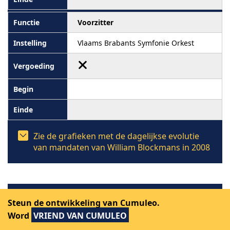
Voorzitter
Vlaams Brabants Symfonie Orkest
Zie de grafieken met de dagelijkse evolutie
van mandaten van William Blockmans in 2008
2007
Steun de ontwikkeling van Cumuleo.
Word
VRIEND VAN CUMULEO