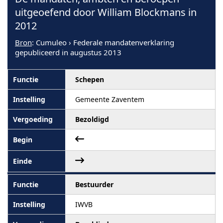
uitgeoefend door William Blockmans in
2012
Bron
: Cumuleo › Federale mandatenverklaring
gepubliceerd in augustus 2013
Schepen
Gemeente Zaventem
Bezoldigd
Bestuurder
IWVB