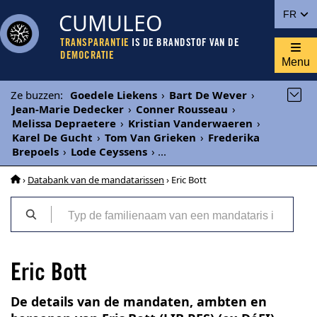
CUMULEO
FR
TRANSPARANTIE
IS DE BRANDSTOF VAN DE
DEMOCRATIE
Menu
Ze buzzen
:
Goedele Liekens
›
Bart De Wever
›
Jean-Marie Dedecker
›
Conner Rousseau
›
Melissa Depraetere
›
Kristian Vanderwaeren
›
Karel De Gucht
›
Tom Van Grieken
›
Frederika
Brepoels
›
Lode Ceyssens
›
...
›
Databank van de mandatarissen
› Eric Bott
Eric Bott
De details van de mandaten, ambten en