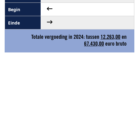
Totale vergoeding in 2024: tussen
12.263,00
en
67.430,00
euro bruto