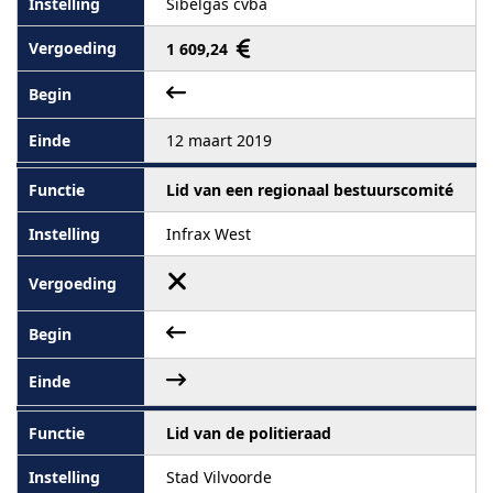
Sibelgas cvba
1 609,24
12 maart 2019
Lid van een regionaal bestuurscomité
Infrax West
Lid van de politieraad
Stad Vilvoorde