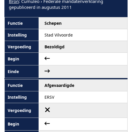
Bron
: Cumuleo › Federale mandatenverklaring
gepubliceerd in augustus 2011
Schepen
Stad Vilvoorde
Bezoldigd
Afgevaardigde
ERSV