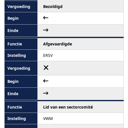
Bezoldigd
Afgevaardigde
ERSV
Lid van een sectorcomité
VWM