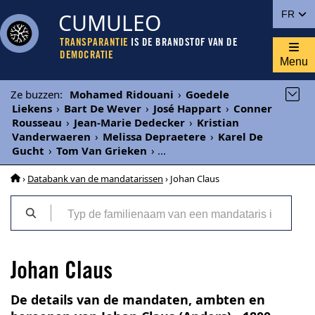
CUMULEO
FR
TRANSPARANTIE
IS DE BRANDSTOF VAN DE
DEMOCRATIE
Menu
Ze buzzen
:
Mohamed Ridouani
›
Goedele
Liekens
›
Bart De Wever
›
José Happart
›
Conner
Rousseau
›
Jean-Marie Dedecker
›
Kristian
Vanderwaeren
›
Melissa Depraetere
›
Karel De
Gucht
›
Tom Van Grieken
›
...
›
Databank van de mandatarissen
› Johan Claus
Johan Claus
De details van de mandaten, ambten en