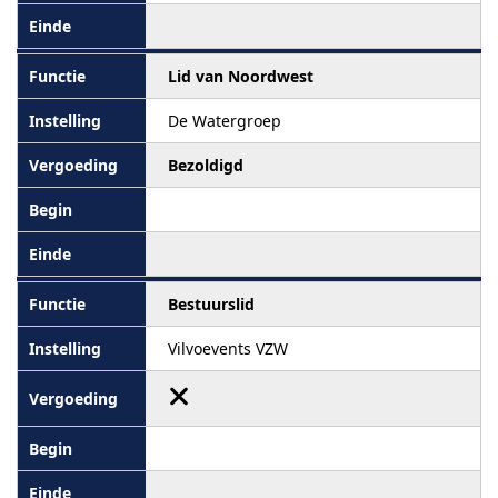
Lid van Noordwest
De Watergroep
Bezoldigd
Bestuurslid
Vilvoevents VZW