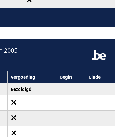
n 2005
Vergoeding
Begin
Einde
Bezoldigd