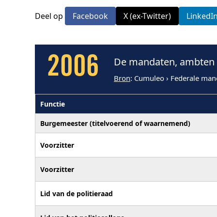
Deel op
Facebook
X (ex-Twitter)
LinkedI
2006
De mandaten, ambten 
Bron
: Cumuleo › Federale man
Functie
Burgemeester (titelvoerend of waarnemend)
Voorzitter
Voorzitter
Lid van de politieraad