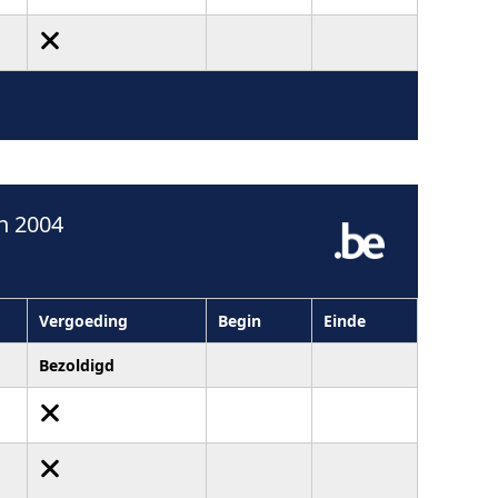
n 2004
Vergoeding
Begin
Einde
Bezoldigd