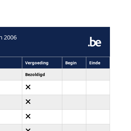
n 2006
Vergoeding
Begin
Einde
Bezoldigd