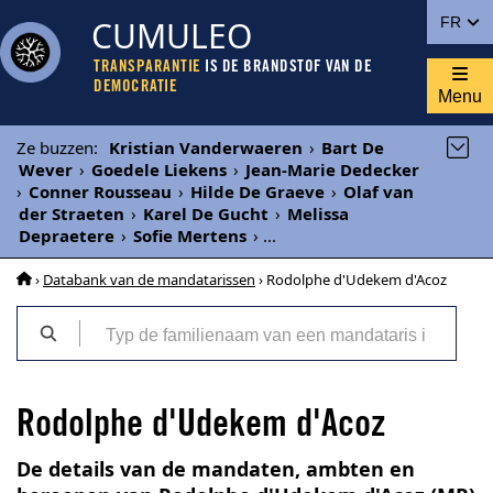
CUMULEO
FR
TRANSPARANTIE
IS DE BRANDSTOF VAN DE
DEMOCRATIE
Menu
Ze buzzen
:
Kristian Vanderwaeren
›
Bart De
Wever
›
Goedele Liekens
›
Jean-Marie Dedecker
›
Conner Rousseau
›
Hilde De Graeve
›
Olaf van
der Straeten
›
Karel De Gucht
›
Melissa
Depraetere
›
Sofie Mertens
›
...
›
Databank van de mandatarissen
› Rodolphe d'Udekem d'Acoz
Rodolphe d'Udekem d'Acoz
De details van de mandaten, ambten en