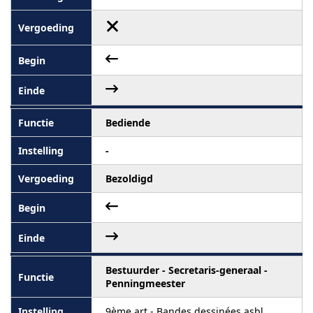
Bediende
-
Bezoldigd
Bestuurder - Secretaris-generaal -
Penningmeester
9ème art - Bandes dessinées asbl