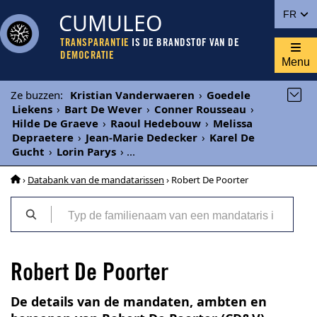
CUMULEO
FR
TRANSPARANTIE
IS DE BRANDSTOF VAN DE
DEMOCRATIE
Menu
Ze buzzen
:
Kristian Vanderwaeren
›
Goedele
Liekens
›
Bart De Wever
›
Conner Rousseau
›
Hilde De Graeve
›
Raoul Hedebouw
›
Melissa
Depraetere
›
Jean-Marie Dedecker
›
Karel De
Gucht
›
Lorin Parys
›
...
›
Databank van de mandatarissen
› Robert De Poorter
Robert De Poorter
De details van de mandaten, ambten en