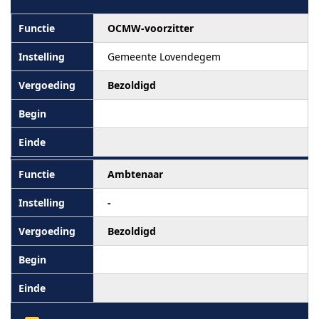
OCMW-voorzitter
Gemeente Lovendegem
Bezoldigd
Ambtenaar
-
Bezoldigd