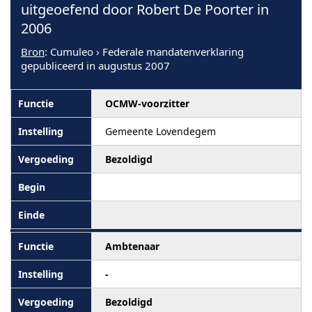
uitgeoefend door Robert De Poorter in
2006
Bron
: Cumuleo › Federale mandatenverklaring
gepubliceerd in augustus 2007
OCMW-voorzitter
Gemeente Lovendegem
Bezoldigd
Ambtenaar
-
Bezoldigd