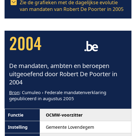
Zie de grafieken met de dagelijkse evolutie
van mandaten van Robert De Poorter in 2005
2004
De mandaten, ambten en beroepen
uitgeoefend door Robert De Poorter in
2004
Bron
: Cumuleo › Federale mandatenverklaring
gepubliceerd in augustus 2005
OCMW-voorzitter
Gemeente Lovendegem