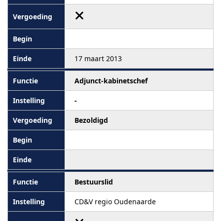
17 maart 2013
Adjunct-kabinetschef
-
Bezoldigd
Bestuurslid
CD&V regio Oudenaarde