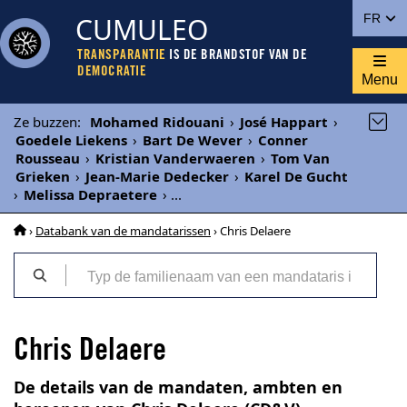
CUMULEO
FR
TRANSPARANTIE
IS DE BRANDSTOF VAN DE
DEMOCRATIE
Menu
Ze buzzen
:
Mohamed Ridouani
›
José Happart
›
Goedele Liekens
›
Bart De Wever
›
Conner
Rousseau
›
Kristian Vanderwaeren
›
Tom Van
Grieken
›
Jean-Marie Dedecker
›
Karel De Gucht
›
Melissa Depraetere
›
...
›
Databank van de mandatarissen
› Chris Delaere
Chris Delaere
De details van de mandaten, ambten en