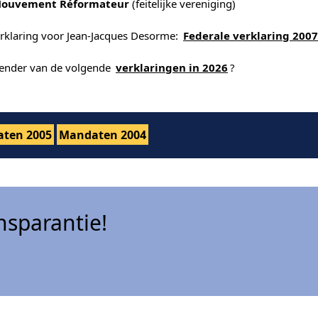
Mouvement Réformateur
(feitelijke vereniging)
erklaring voor Jean-Jacques Desorme:
Federale verklaring 200
alender van de volgende
verklaringen in 2026
?
ten 2005
Mandaten 2004
sparantie!