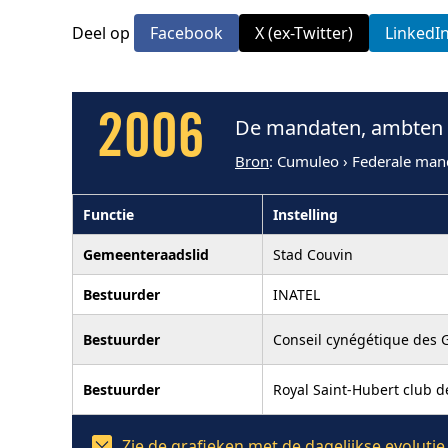
Deel op
Facebook
X (ex-Twitter)
LinkedI
2006
De mandaten, ambten e
Bron
: Cumuleo › Federale man
Functie
Instelling
Gemeenteraadslid
Stad Couvin
Bestuurder
INATEL
Bestuurder
Conseil cynégétique des G
Bestuurder
Royal Saint-Hubert club d
Zie de grafieken met de dagelijkse evolut