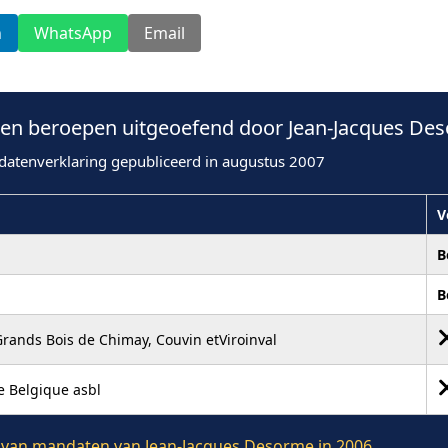
n
WhatsApp
Email
n beroepen uitgeoefend door Jean-Jacques Des
datenverklaring gepubliceerd in augustus 2007
V
B
B
rands Bois de Chimay, Couvin etViroinval
e Belgique asbl
ie van mandaten van Jean-Jacques Desorme in 2006