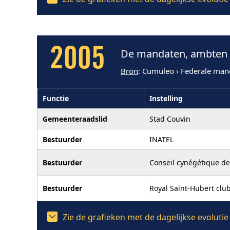
2005
De mandaten, ambten e
Bron
: Cumuleo › Federale man
Functie
Instelling
Gemeenteraadslid
Stad Couvin
Bestuurder
INATEL
Bestuurder
Conseil cynégétique de
Bestuurder
Royal Saint-Hubert clu
Zie de grafieken met de dagelijkse evolut