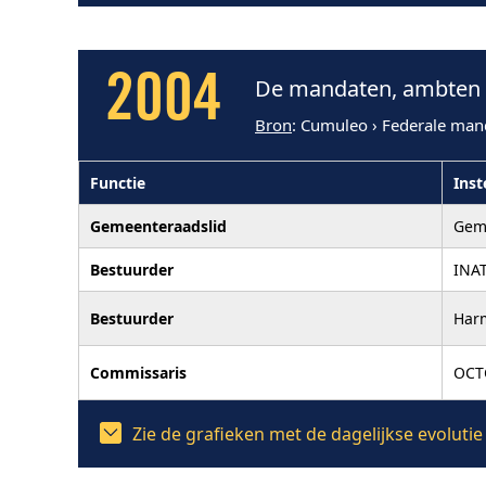
2004
De mandaten, ambten e
Bron
: Cumuleo › Federale man
Functie
Inst
Gemeenteraadslid
Gem
Bestuurder
INA
Bestuurder
Har
Commissaris
OCT
Zie de grafieken met de dagelijkse evolut