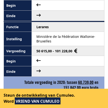
Lerares
Ministère de la Fédération Wallonie-
Bruxelles
50 615,00 - 101 228,00
Totale vergoeding in 2020: tussen
60.739,00
en
151.842,00
euro bruto
Steun de ontwikkeling van Cumuleo.
Word
VRIEND VAN CUMULEO
Zie de grafieken met de dagelijkse evolutie
van mandaten van Josiane Fransen in 2020