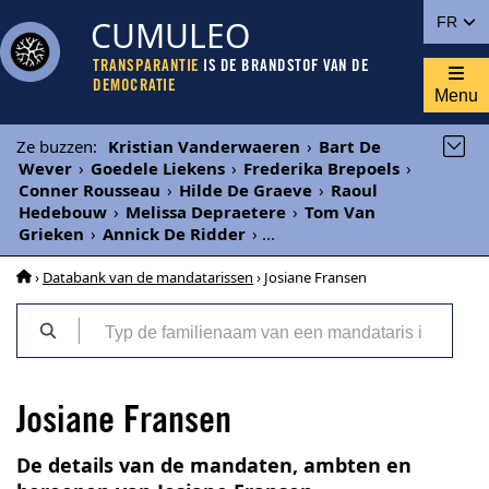
CUMULEO
FR
TRANSPARANTIE
IS DE BRANDSTOF VAN DE
DEMOCRATIE
Menu
Ze buzzen
:
Kristian Vanderwaeren
›
Bart De
Wever
›
Goedele Liekens
›
Frederika Brepoels
›
Conner Rousseau
›
Hilde De Graeve
›
Raoul
Hedebouw
›
Melissa Depraetere
›
Tom Van
Grieken
›
Annick De Ridder
›
...
›
Databank van de mandatarissen
› Josiane Fransen
Josiane Fransen
De details van de mandaten, ambten en