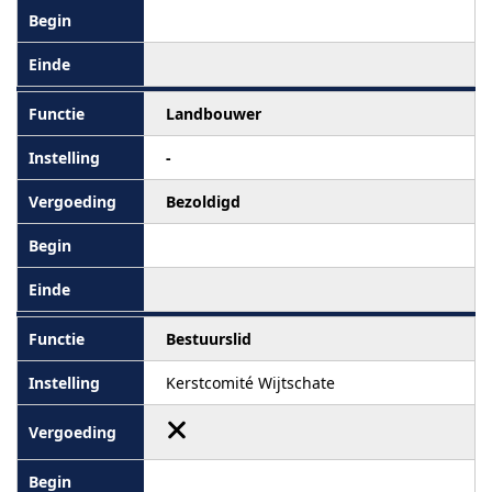
Landbouwer
-
Bezoldigd
Bestuurslid
Kerstcomité Wijtschate