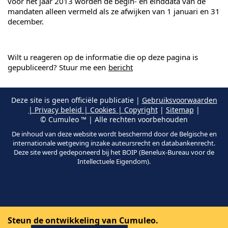
voor het jaar 2013 worden de begin- en einddata van de
mandaten alleen vermeld als ze afwijken van 1 januari en 31
december.
Wilt u reageren op de informatie die op deze pagina is
gepubliceerd? Stuur me een
bericht
Deze site is geen officiële publicatie |
Gebruiksvoorwaarden
| Privacy beleid | Cookies | Copyright
|
Sitemap
|
© Cumuleo ™ | Alle rechten voorbehouden
De inhoud van deze website wordt beschermd door de Belgische en
internationale wetgeving inzake auteursrecht en databankenrecht.
Deze site werd gedeponeerd bij het BOIP (Benelux-Bureau voor de
Intellectuele Eigendom).
Steun de ontwikkeling van Cumuleo.