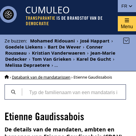
CUMULEO
FR
TRANSPARANTIE
IS DE BRANDSTOF VAN DE
DEMOCRATIE
Menu
Ze buzzen
:
Mohamed Ridouani
›
José Happart
›
Goedele Liekens
›
Bart De Wever
›
Conner
Rousseau
›
Kristian Vanderwaeren
›
Jean-Marie
Dedecker
›
Tom Van Grieken
›
Karel De Gucht
›
Melissa Depraetere
›
...
›
Databank van de mandatarissen
› Etienne Gaudissabois
Etienne Gaudissabois
De details van de mandaten, ambten en