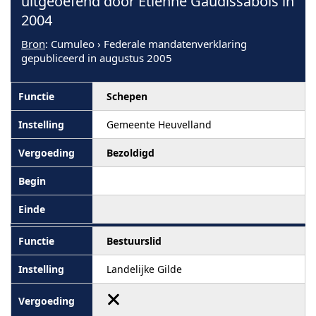
uitgeoefend door Etienne Gaudissabois in
2004
Bron
: Cumuleo › Federale mandatenverklaring
gepubliceerd in augustus 2005
Schepen
Gemeente Heuvelland
Bezoldigd
Bestuurslid
Landelijke Gilde