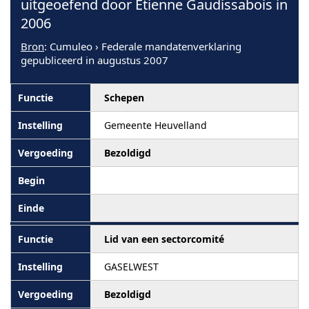
uitgeoefend door Etienne Gaudissabois in
2006
Bron
: Cumuleo › Federale mandatenverklaring
gepubliceerd in augustus 2007
Schepen
Gemeente Heuvelland
Bezoldigd
Lid van een sectorcomité
GASELWEST
Bezoldigd