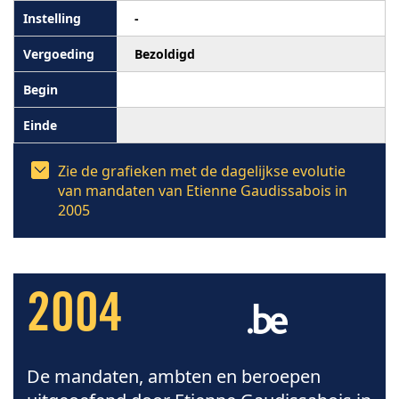
-
Bezoldigd
Zie de grafieken met de dagelijkse evolutie
van mandaten van Etienne Gaudissabois in
2005
2004
De mandaten, ambten en beroepen