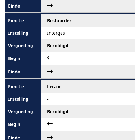
Bestuurder
Intergas
Bezoldigd
Leraar
-
Bezoldigd