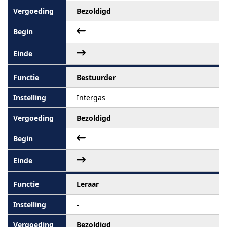
Bezoldigd
Bestuurder
Intergas
Bezoldigd
Leraar
-
Bezoldigd