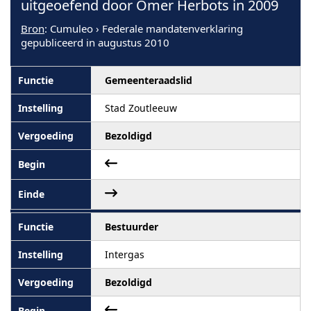
uitgeoefend door Omer Herbots in 2009
Bron
: Cumuleo › Federale mandatenverklaring
gepubliceerd in augustus 2010
Gemeenteraadslid
Stad Zoutleeuw
Bezoldigd
Bestuurder
Intergas
Bezoldigd