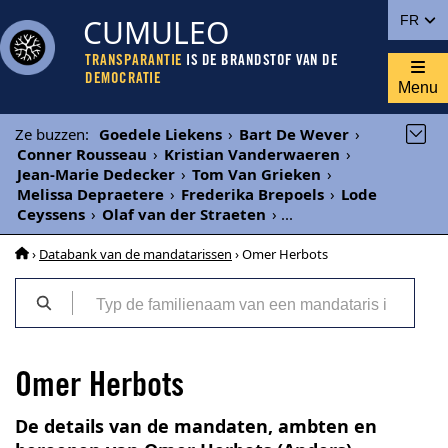
CUMULEO
FR
TRANSPARANTIE
IS DE BRANDSTOF VAN DE
DEMOCRATIE
Menu
Ze buzzen
:
Goedele Liekens
›
Bart De Wever
›
Conner Rousseau
›
Kristian Vanderwaeren
›
Jean-Marie Dedecker
›
Tom Van Grieken
›
Melissa Depraetere
›
Frederika Brepoels
›
Lode
Ceyssens
›
Olaf van der Straeten
›
...
›
Databank van de mandatarissen
› Omer Herbots
Omer Herbots
De details van de mandaten, ambten en