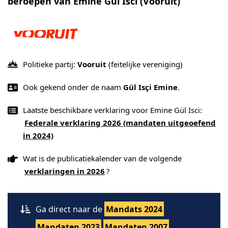
beroepen van Emine Gül Isci (Vooruit)
Politieke partij:
Vooruit
(feitelijke vereniging)
Ook gekend onder de naam
Gül Isçi Emine
.
Laatste beschikbare verklaring voor Emine Gül Isci:
Federale verklaring 2026 (mandaten uitgeoefend
in 2024)
Wat is de publicatiekalender van de volgende
verklaringen in 2026
?
Ga direct naar de
Mandats 2024
Mandaten 2023
Mandaten 2007