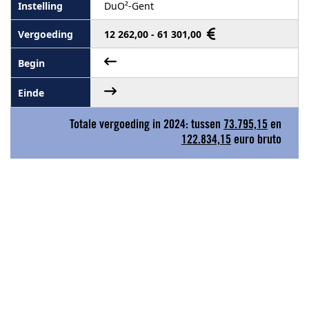
DuO²-Gent
12 262,00 - 61 301,00
Totale vergoeding in 2024: tussen
73.795,15
en
122.834,15
euro bruto