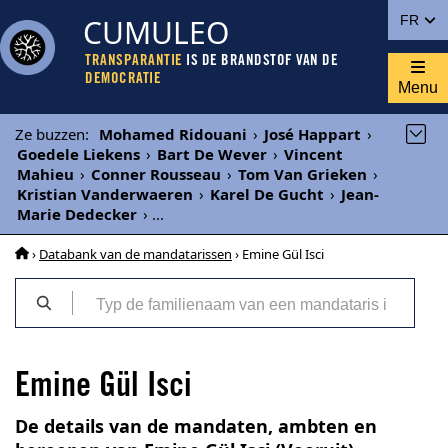
CUMULEO
FR
TRANSPARANTIE
IS DE BRANDSTOF VAN DE
DEMOCRATIE
Menu
Ze buzzen
:
Mohamed Ridouani
›
José Happart
›
Goedele Liekens
›
Bart De Wever
›
Vincent
Mahieu
›
Conner Rousseau
›
Tom Van Grieken
›
Kristian Vanderwaeren
›
Karel De Gucht
›
Jean-
Marie Dedecker
›
...
›
Databank van de mandatarissen
› Emine Gül Isci
Emine Gül Isci
De details van de mandaten, ambten en