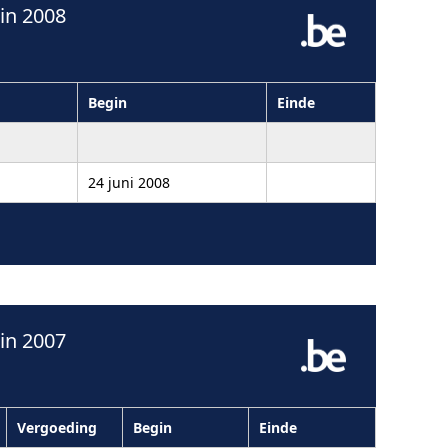
in 2008
Begin
Einde
24 juni 2008
in 2007
Vergoeding
Begin
Einde