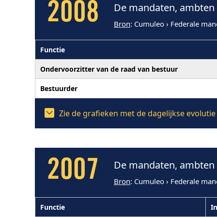
2008
De mandaten, ambten e
Bron
: Cumuleo › Federale man
Functie
Ondervoorzitter van de raad van bestuur
Bestuurder
Zie de grafieken met de dagelijkse evolut
2007
De mandaten, ambten e
Bron
: Cumuleo › Federale man
Functie
In