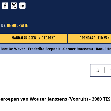
N DE
DEMOCRATIE
MANDATARISSEN IN GEBREKE
OPENBAARHEID VAN
Bart De Wever
›
Frederika Brepoels
›
Conner Rousseau
›
Raoul H
beroepen van Wouter Janssens (Vooruit) - 3980 T