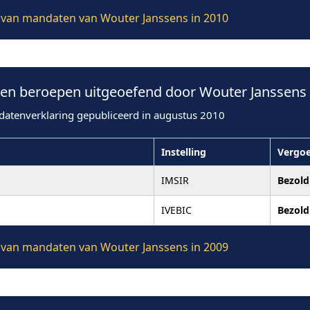
ie van mandaten van Wouter Janssens in 2010
n beroepen uitgeoefend door Wouter Janssens 
datenverklaring gepubliceerd in augustus 2010
Instelling
Vergo
IMSIR
Bezold
IVEBIC
Bezold
ie van mandaten van Wouter Janssens in 2009