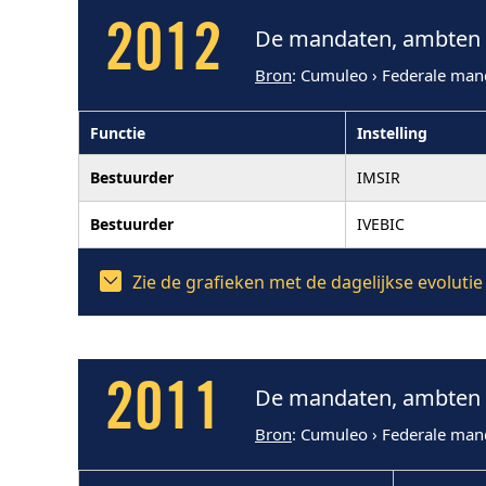
2012
De mandaten, ambten e
Bron
: Cumuleo › Federale man
Functie
Instelling
Bestuurder
IMSIR
Bestuurder
IVEBIC
Zie de grafieken met de dagelijkse evolut
2011
De mandaten, ambten e
Bron
: Cumuleo › Federale man