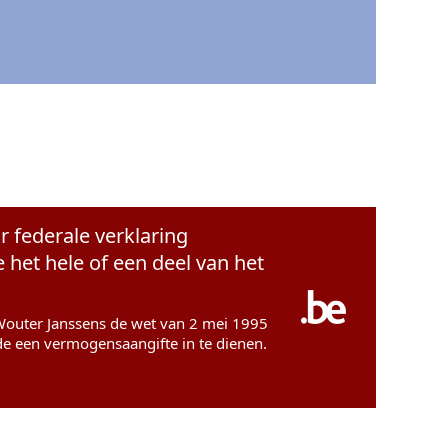
r federale verklaring
het hele of een deel van het
t Wouter Janssens de wet van 2 mei 1995
de een vermogensaangifte in te dienen.