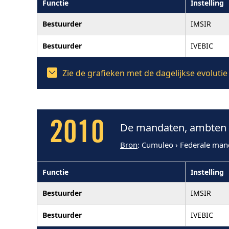
Functie
Instelling
Bestuurder
IMSIR
Bestuurder
IVEBIC
Zie de grafieken met de dagelijkse evolut
2010
De mandaten, ambten e
Bron
: Cumuleo › Federale man
Functie
Instelling
Bestuurder
IMSIR
Bestuurder
IVEBIC