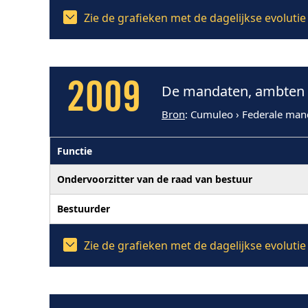
Zie de grafieken met de dagelijkse evolut
2009
De mandaten, ambten e
Bron
: Cumuleo › Federale man
Functie
Ondervoorzitter van de raad van bestuur
Bestuurder
Zie de grafieken met de dagelijkse evolut