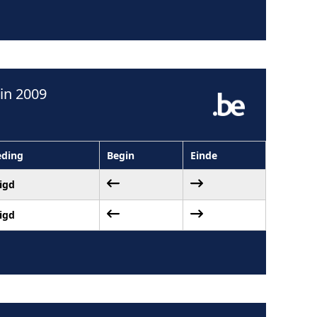
in 2009
eding
Begin
Einde
igd
igd