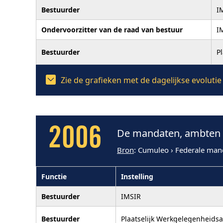
Bestuurder
I
Ondervoorzitter van de raad van bestuur
I
Bestuurder
P
Zie de grafieken met de dagelijkse evolut
2006
De mandaten, ambten e
Bron
: Cumuleo › Federale man
Functie
Instelling
Bestuurder
IMSIR
Bestuurder
Plaatselijk Werkgelegenheids