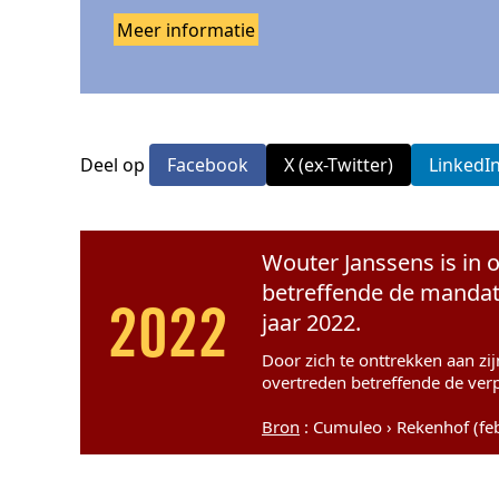
Meer informatie
Deel op
Facebook
X (ex-Twitter)
LinkedI
Wouter Janssens is in o
betreffende de mandate
jaar 2022.
2022
Door zich te onttrekken aan zi
overtreden betreffende de ver
Bron
: Cumuleo › Rekenhof (fe