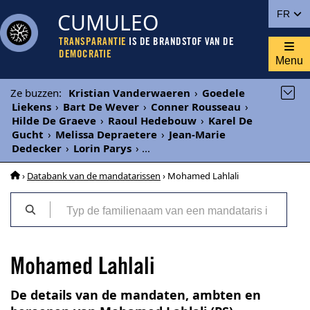
CUMULEO
FR
TRANSPARANTIE
IS DE BRANDSTOF VAN DE
DEMOCRATIE
Menu
Ze buzzen
:
Kristian Vanderwaeren
›
Goedele
Liekens
›
Bart De Wever
›
Conner Rousseau
›
Hilde De Graeve
›
Raoul Hedebouw
›
Karel De
Gucht
›
Melissa Depraetere
›
Jean-Marie
Dedecker
›
Lorin Parys
›
...
›
Databank van de mandatarissen
› Mohamed Lahlali
Mohamed Lahlali
De details van de mandaten, ambten en