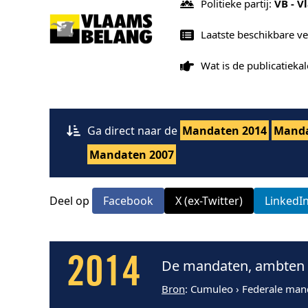
Politieke partij:
VB - V
Laatste beschikbare v
Wat is de publicatiek
Ga direct naar de
Mandaten 2014
Manda
Mandaten 2007
Deel op
Facebook
X (ex-Twitter)
LinkedI
2014
De mandaten, ambten e
Bron
: Cumuleo › Federale man