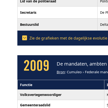
Lid van de politieraad
Poli
Secretaris
De P
Bestuurslid
Delt
Zie de grafieken met de dagelijkse evolut
2009
De mandaten, ambten e
Bron
: Cumuleo › Federale man
Functie
Volksvertegenwoordiger
Gemeenteraadslid