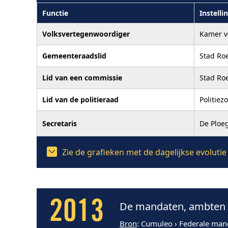
Functie
Instelli
Volksvertegenwoordiger
Kamer v
Gemeenteraadslid
Stad Ro
Lid van een commissie
Stad Ro
Lid van de politieraad
Politiez
Secretaris
De Ploe
Zie de grafieken met de dagelijkse evolut
2013
De mandaten, ambten e
Bron
: Cumuleo › Federale man