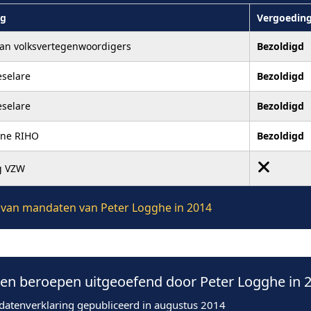
ng
Vergoedin
an volksvertegenwoordigers
Bezoldigd
eselare
Bezoldigd
eselare
Bezoldigd
one RIHO
Bezoldigd
g VZW
ie van mandaten van Peter Logghe in 2014
n beroepen uitgeoefend door Peter Logghe in 
datenverklaring gepubliceerd in augustus 2014