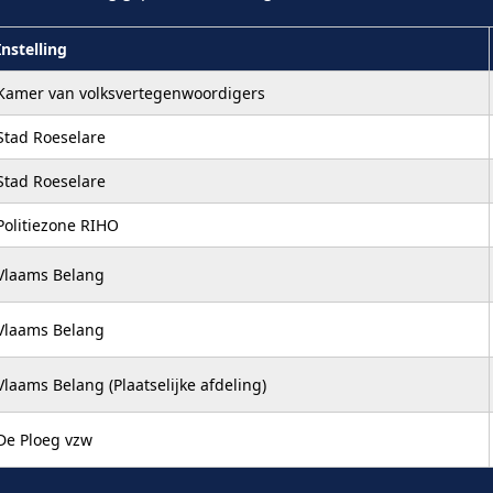
Instelling
Kamer van volksvertegenwoordigers
Stad Roeselare
Stad Roeselare
Politiezone RIHO
Vlaams Belang
Vlaams Belang
Vlaams Belang (Plaatselijke afdeling)
De Ploeg vzw