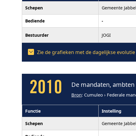
Schepen
Gemeente Jabbe
Bediende
-
Bestuurder
JOGI
Zie de grafieken met de dagelijkse evoluti
2010
De mandaten, ambten e
Bron
: Cumuleo › Federale man
Functie
Instelling
Schepen
Gemeente Jabbe