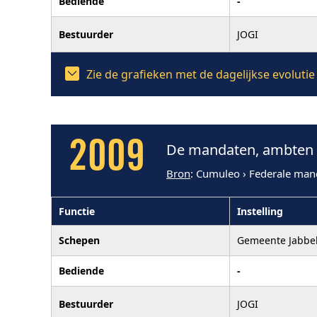
Bediende
-
Bestuurder
JOGI
Zie de grafieken met de dagelijkse evoluti
2009
De mandaten, ambten e
Bron
: Cumuleo › Federale man
Functie
Instelling
Schepen
Gemeente Jabbe
Bediende
-
Bestuurder
JOGI