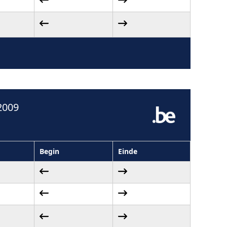
2009
Begin
Einde