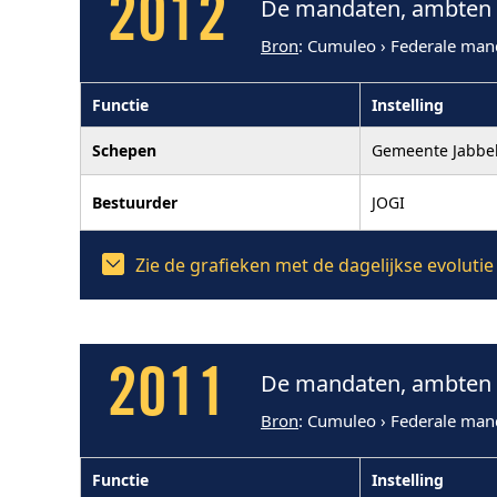
2012
De mandaten, ambten e
Bron
: Cumuleo › Federale man
Functie
Instelling
Schepen
Gemeente Jabbe
Bestuurder
JOGI
Zie de grafieken met de dagelijkse evoluti
2011
De mandaten, ambten e
Bron
: Cumuleo › Federale man
Functie
Instelling