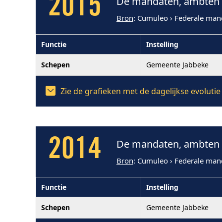
2015
De mandaten, ambten e
Bron
: Cumuleo › Federale man
Functie
Instelling
Schepen
Gemeente Jabbeke
Zie de grafieken met de dagelijkse evoluti
2014
De mandaten, ambten e
Bron
: Cumuleo › Federale man
Functie
Instelling
Schepen
Gemeente Jabbeke