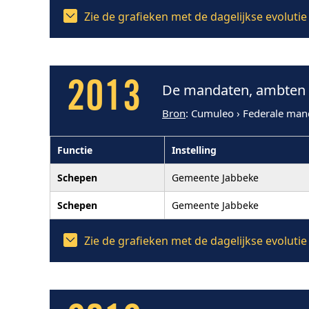
Zie de grafieken met de dagelijkse evoluti
2013
De mandaten, ambten e
Bron
: Cumuleo › Federale man
Functie
Instelling
Schepen
Gemeente Jabbeke
Schepen
Gemeente Jabbeke
Zie de grafieken met de dagelijkse evoluti