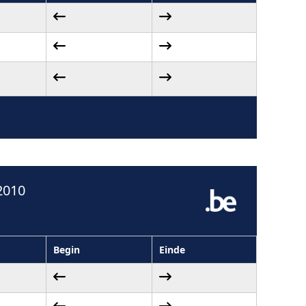
2010
Begin
Einde