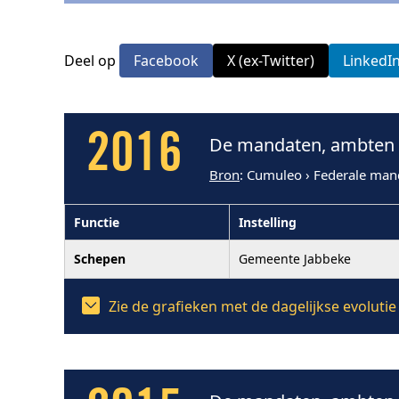
Deel op
Facebook
X (ex-Twitter)
LinkedI
2016
De mandaten, ambten e
Bron
: Cumuleo › Federale man
Functie
Instelling
Schepen
Gemeente Jabbeke
Zie de grafieken met de dagelijkse evoluti