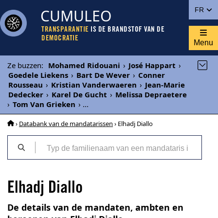
CUMULEO
FR
TRANSPARANTIE
IS DE BRANDSTOF VAN DE
DEMOCRATIE
Menu
Ze buzzen
:
Mohamed Ridouani
›
José Happart
›
Goedele Liekens
›
Bart De Wever
›
Conner
Rousseau
›
Kristian Vanderwaeren
›
Jean-Marie
Dedecker
›
Karel De Gucht
›
Melissa Depraetere
›
Tom Van Grieken
›
...
›
Databank van de mandatarissen
› Elhadj Diallo
Elhadj Diallo
De details van de mandaten, ambten en