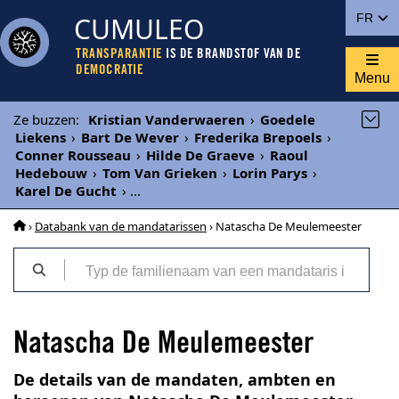
CUMULEO
FR
TRANSPARANTIE
IS DE BRANDSTOF VAN DE
DEMOCRATIE
Menu
Ze buzzen
:
Kristian Vanderwaeren
›
Goedele
Liekens
›
Bart De Wever
›
Frederika Brepoels
›
Conner Rousseau
›
Hilde De Graeve
›
Raoul
Hedebouw
›
Tom Van Grieken
›
Lorin Parys
›
Karel De Gucht
›
...
›
Databank van de mandatarissen
› Natascha De Meulemeester
Natascha De Meulemeester
De details van de mandaten, ambten en