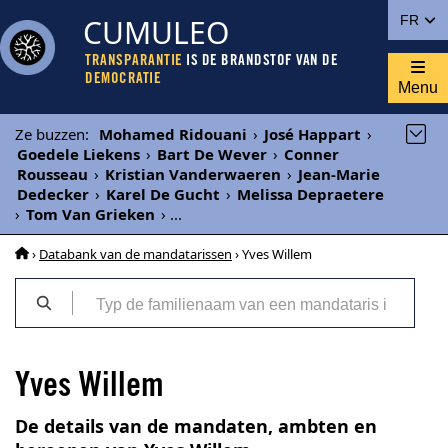
CUMULEO
FR
TRANSPARANTIE
IS DE BRANDSTOF VAN DE
DEMOCRATIE
Menu
Ze buzzen
:
Mohamed Ridouani
›
José Happart
›
Goedele Liekens
›
Bart De Wever
›
Conner
Rousseau
›
Kristian Vanderwaeren
›
Jean-Marie
Dedecker
›
Karel De Gucht
›
Melissa Depraetere
›
Tom Van Grieken
›
...
›
Databank van de mandatarissen
› Yves Willem
Yves Willem
De details van de mandaten, ambten en