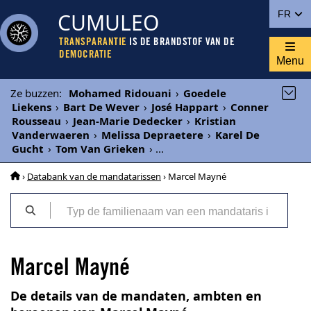
CUMULEO
FR
TRANSPARANTIE
IS DE BRANDSTOF VAN DE
DEMOCRATIE
Menu
Ze buzzen
:
Mohamed Ridouani
›
Goedele
Liekens
›
Bart De Wever
›
José Happart
›
Conner
Rousseau
›
Jean-Marie Dedecker
›
Kristian
Vanderwaeren
›
Melissa Depraetere
›
Karel De
Gucht
›
Tom Van Grieken
›
...
›
Databank van de mandatarissen
› Marcel Mayné
Marcel Mayné
De details van de mandaten, ambten en