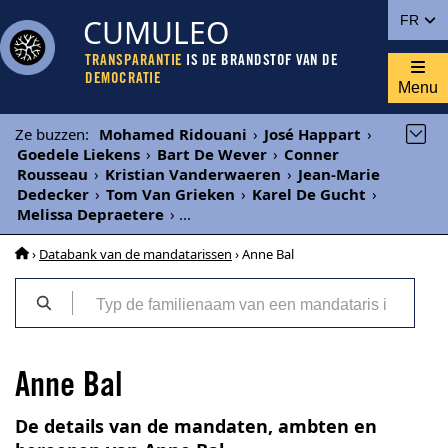
CUMULEO
FR
TRANSPARANTIE
IS DE BRANDSTOF VAN DE
DEMOCRATIE
Menu
Ze buzzen
:
Mohamed Ridouani
›
José Happart
›
Goedele Liekens
›
Bart De Wever
›
Conner
Rousseau
›
Kristian Vanderwaeren
›
Jean-Marie
Dedecker
›
Tom Van Grieken
›
Karel De Gucht
›
Melissa Depraetere
›
...
›
Databank van de mandatarissen
› Anne Bal
Anne Bal
De details van de mandaten, ambten en