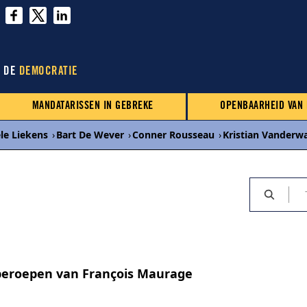
N DE
DEMOCRATIE
MANDATARISSEN IN GEBREKE
OPENBAARHEID VAN
le Liekens
›
Bart De Wever
›
Conner Rousseau
›
Kristian Vanderw
beroepen van François Maurage