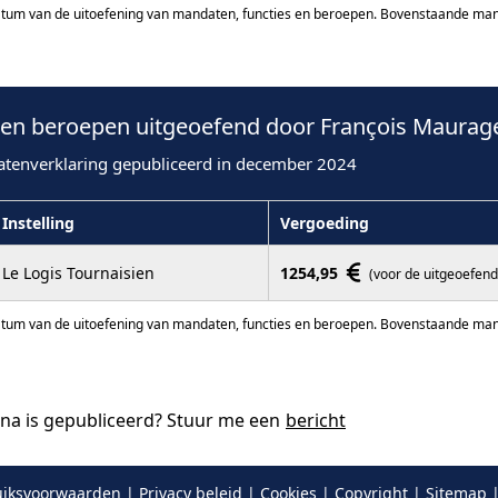
atum van de uitoefening van mandaten, functies en beroepen. Bovenstaande manda
n beroepen uitgeoefend door François Maurage
atenverklaring gepubliceerd in december 2024
Instelling
Vergoeding
Le Logis Tournaisien
1254,95
(voor de uitgeoefend
atum van de uitoefening van mandaten, functies en beroepen. Bovenstaande manda
ina is gepubliceerd? Stuur me een
bericht
iksvoorwaarden | Privacy beleid | Cookies | Copyright
|
Sitemap
|