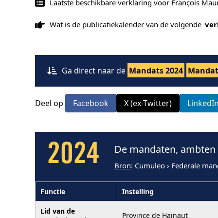
Laatste beschikbare verklaring voor François Mau
Wat is de publicatiekalender van de volgende
ver
Ga direct naar de
Mandats 2024
Mandat
Deel op
Facebook
X (ex-Twitter)
LinkedI
2024
De mandaten, ambten e
Bron
: Cumuleo › Federale man
Functie
Instelling
Lid van de
Province de Hainaut