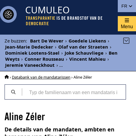
CUMULEO
FR
TRANSPARANTIE
IS DE BRANDSTOF VAN DE
DEMOCRATIE
Menu
Ze buzzen
:
Bart De Wever
›
Goedele Liekens
›
Jean-Marie Dedecker
›
Olaf van der Straeten
›
Dominiek Lootens-Stael
›
Joke Schauvliege
›
Ben
Weyts
›
Conner Rousseau
›
Vincent Mahieu
›
Jeremie Vaneeckhout
›
...
›
Databank van de mandatarissen
› Aline Zéler
Aline Zéler
De details van de mandaten, ambten en