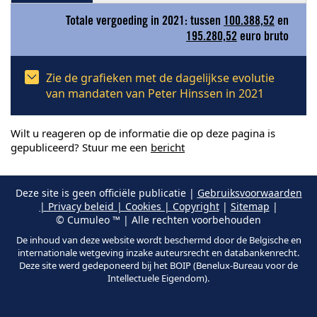
Totale vergoeding in 2021: tussen
100.388,52
en
195.280,52
euro bruto
Zie de grafieken met de dagelijkse evolutie
van mandaten van Peter Hinssen in 2021
Wilt u reageren op de informatie die op deze pagina is
gepubliceerd? Stuur me een
bericht
Deze site is geen officiële publicatie |
Gebruiksvoorwaarden
| Privacy beleid | Cookies | Copyright
|
Sitemap
|
© Cumuleo ™ | Alle rechten voorbehouden
De inhoud van deze website wordt beschermd door de Belgische en
internationale wetgeving inzake auteursrecht en databankenrecht.
Deze site werd gedeponeerd bij het BOIP (Benelux-Bureau voor de
Intellectuele Eigendom).