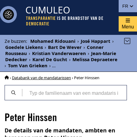
CUMULEO
FR
TRANSPARANTIE
IS DE BRANDSTOF VAN DE
DEMOCRATIE
Menu
Ze buzzen
:
Mohamed Ridouani
›
José Happart
›
Goedele Liekens
›
Bart De Wever
›
Conner
Rousseau
›
Kristian Vanderwaeren
›
Jean-Marie
Dedecker
›
Karel De Gucht
›
Melissa Depraetere
›
Tom Van Grieken
›
...
›
Databank van de mandatarissen
› Peter Hinssen
Peter Hinssen
De details van de mandaten, ambten en