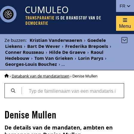
CUMULEO
FR
TRANSPARANTIE
IS DE BRANDSTOF VAN DE
DEMOCRATIE
Menu
Ze buzzen
:
Kristian Vanderwaeren
›
Goedele
Liekens
›
Bart De Wever
›
Frederika Brepoels
›
Conner Rousseau
›
Hilde De Graeve
›
Raoul
Hedebouw
›
Tom Van Grieken
›
Lorin Parys
›
Georges-Louis Bouchez
›
...
›
Databank van de mandatarissen
› Denise Mullen
Denise Mullen
De details van de mandaten, ambten en