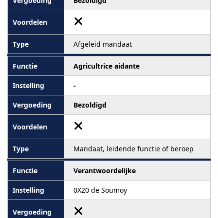
Bezoldigd
Afgeleid mandaat
Agricultrice aidante
-
Bezoldigd
Mandaat, leidende functie of beroep
Verantwoordelijke
0X20 de Soumoy