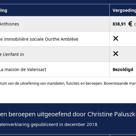
ling
Vergoedin
Anthisnes
838,91
e immobilière sociale Ourthe Amblève
 L'enfant in
La maison de Valensart
Bezoldigd
atum van de uitoefening van mandaten, functies en beroepen. Bovenstaande manda
n beroepen uitgeoefend door Christine Paluszki
atenverklaring gepubliceerd in december 2018