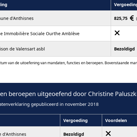
ling
Vergoedin
ne d'Anthisnes
825,75
e Immobilière Sociale Ourthe Amblève
ison de Valensart asbl
Bezoldigd
atum van de uitoefening van mandaten, functies en beroepen. Bovenstaande manda
n beroepen uitgeoefend door Christine Paluszki
atenverklaring gepubliceerd in november 2018
Vergoeding
Voordelen
d'Anthisnes
Bezoldigd