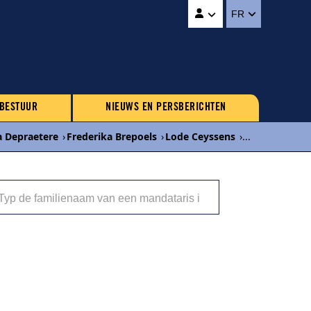
FR
 BESTUUR
NIEUWS EN PERSBERICHTEN
a Depraetere
›
Frederika Brepoels
›
Lode Ceyssens
›
...