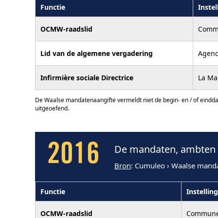
Functie
Instel
OCMW-raadslid
Commu
Lid van de algemene vergadering
Agenc
Infirmière sociale Directrice
La Ma
De Waalse mandatenaangifte vermeldt niet de begin- en / of eindd
uitgeoefend.
2016
De mandaten, ambten e
Bron
: Cumuleo › Waalse mand
Functie
Instelling
OCMW-raadslid
Commune 