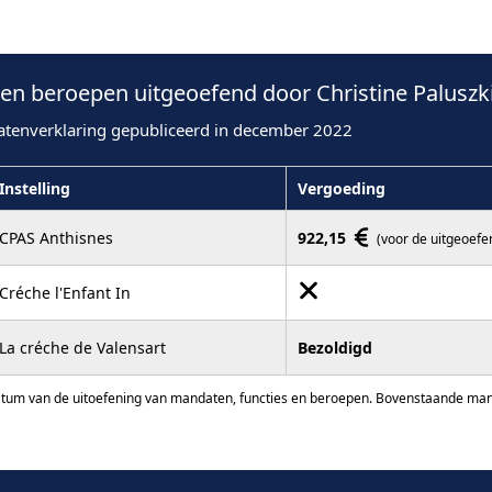
n beroepen uitgeoefend door Christine Paluszki
atenverklaring gepubliceerd in december 2022
Instelling
Vergoeding
CPAS Anthisnes
922,15
(voor de uitgeoefe
Créche l'Enfant In
La créche de Valensart
Bezoldigd
atum van de uitoefening van mandaten, functies en beroepen. Bovenstaande manda