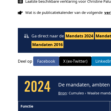
Laatste beschikbare verklaring voor Christine Pal
Wat is de publicatiekalender van de volgende
ver
Ga direct naar de
Mandats 2024
Mandat
Mandaten 2016
Deel op
Facebook
X (ex-Twitter)
LinkedI
2024
De mandaten, ambten e
Bron
: Cumuleo › Waalse mand
Functie