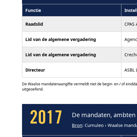
Functie
Instel
Raadslid
CPAS 
Lid van de algemene vergadering
Agenc
Lid van de algemene vergadering
Creche
Directeur
ASBL 
De Waalse mandatenaangifte vermeldt niet de begin- en / of eindd
uitgeoefend.
2017
De mandaten, ambten e
Bron
: Cumuleo › Waalse mand